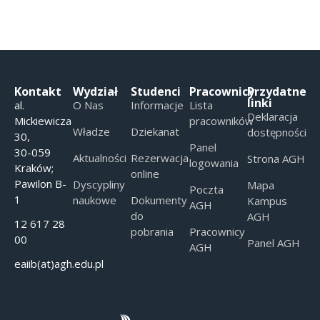
Kontakt
Wydział
Studenci
Pracownicy
Przydatne
linki
al.
O Nas
Informacje
Lista
Deklaracja
Mickiewicza
pracowników
Władze
Dziekanat
dostępności
30,
Panel
30-059
Aktualności
Rezerwacja
Strona AGH
logowania
Kraków;
online
Pawilon B-
Dyscypliny
Mapa
Poczta
1
naukowe
Dokumenty
Kampus
AGH
do
AGH
12 617 28
pobrania
Pracownicy
00
Panel AGH
AGH
eaiib(at)agh.edu.pl