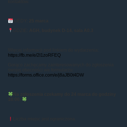
kontaktów.
KIEDY:
25 marca
GDZIE:
AGH
, budynek D-14, sala A0.3
Więcej informacji pod linkiem do wydarzenia:
https://fb.me/e/2I1zoRFEQ
Gorąco zachęcamy zainteresowanych do zgłoszenia
swojej obecności we formularzu:
https://forms.office.com/e/j8aJB0t4DW
Na zgłoszenia czekamy do 24 marca do godziny
18:00.
Liczba miejsc jest ograniczona.