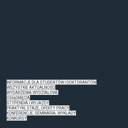
INFORMACJE DLA STUDENTÓW I DOKTORANTÓW
WSZYSTKIE AKTUALNOŚCI
WYDARZENIA WYDZIAŁOWE
OSIĄGNIĘCIA
STYPENDIA I WYJAZDY
PRAKTYKI, STAŻE, OFERTY PRACY
KONFERENCJE, SEMINARIA, WYKŁADY
KONKURSY