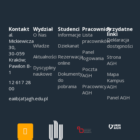
Kontakt
Wydział
Studenci
Pracownicy
Przydatne
linki
al.
O Nas
Informacje
Lista
Deklaracja
Mickiewicza
pracowników
Władze
Dziekanat
dostępności
30,
Panel
30-059
Aktualności
Rezerwacja
Strona
logowania
Kraków;
online
AGH
Pawilon B-
Dyscypliny
Poczta
1
naukowe
Dokumenty
Mapa
AGH
do
Kampus
12 617 28
pobrania
Pracownicy
AGH
00
AGH
Panel AGH
eaiib(at)agh.edu.pl