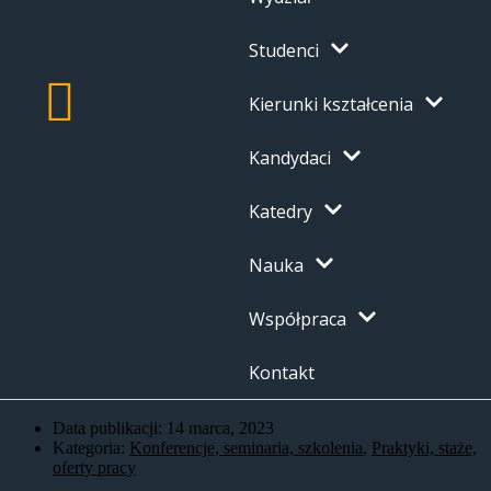
Studenci
Kierunki kształcenia
Kandydaci
Katedry
Nauka
Współpraca
Kontakt
Data publikacji:
14 marca, 2023
Kategoria:
Konferencje, seminaria, szkolenia
,
Praktyki, staże,
oferty pracy