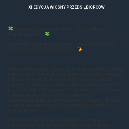
XI EDYCJA WIOSNY PRZEDSIĘBIORCÓW
Zapraszamy wszystkich na XI edycję Wiosny
Przedsiębiorców!
W tym roku pragniemy podkreślić, że SAMOROZWÓJ
JEST KLUCZEM DO SUKCESU.
Podczas konferencji będziecie mieli możliwość zdobycia
niezbędnych informacji na temat prowadzenia własnego
biznesu, a także uzyskania wiedzy na wiele innych
zagadnień, które mają pomóc młodym ludziom stawiać
pierwsze kroki w kierunku przedsiębiorczości. Wspólnie z
wykwalifikowaną kadrą prelegentów oraz
przedsiębiorcami z Krakowa chcemy pokazać, jak ważny
obecnie jest samorozwój, a także jak łatwo założyć
własny biznes.
Dodatkowo jest to idealna okazja do wymiany
doświadczeń oraz możliwość nawiązania nowych