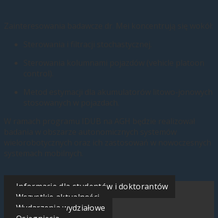
Zainteresowania badawcze dr. Mei koncentrują się wokół:
Sterowania i filtracji stochastycznej.
Sterowania kolumnami pojazdów (vehicle platoon
control).
Metod estymacji dla akumulatorów litowo-jonowych
stosowanych w pojazdach.
W ramach programu IDUB na AGH będzie realizował
badania w obszarze autonomicznych systemów
wielorobotycznych oraz ich zastosowań w nowoczesnych
systemach mobilnych.
Informacje dla studentów i doktorantów
Wszystkie aktualności
Wydarzenia wydziałowe