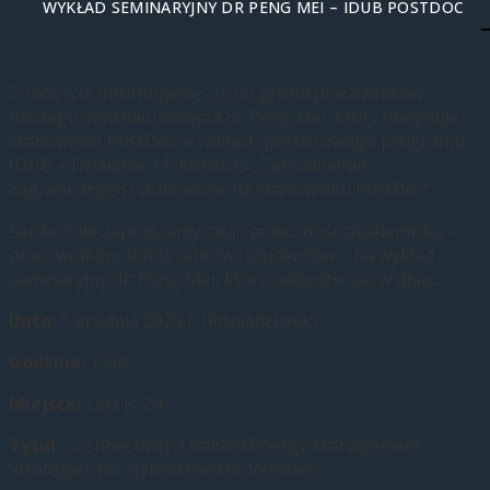
WYKŁAD SEMINARYJNY DR PENG MEI – IDUB POSTDOC
Z radością informujemy, że do grona pracowników
naszego Wydziału dołącza dr Peng Mei, który obejmuje
stanowisko PostDoc w ramach prestiżowego programu
IDUB – Działanie 11, konkurs „Zatrudnienie
zagranicznych naukowców na stanowisku PostDoc”.
Serdecznie zapraszamy całą społeczność akademicką –
pracowników, doktorantów i studentów – na wykład
seminaryjny dr. Peng Mei, który odbędzie się w dniu:
Data:
1 grudnia 2025 r. (Poniedziałek)
Godzina:
13:00
Miejsce:
Sala H-24
Tytuł:
„Connectivity-Enabled Energy Management
Strategies for Hybrid Electric Vehicles”