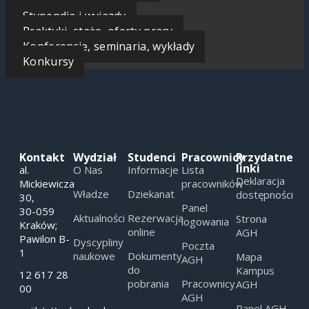
Osiągnięcia
Stypendia i wyjazdy
Praktyki, staże, oferty pracy
Konferencje, seminaria, wykłady
Konkursy
Kontakt
Wydział
Studenci
Pracownicy
Przydatne
linki
al.
O Nas
Informacje
Lista
Deklaracja
Mickiewicza
pracowników
Władze
Dziekanat
dostępności
30,
Panel
30-059
Aktualności
Rezerwacja
Strona
logowania
Kraków;
online
AGH
Pawilon B-
Dyscypliny
Poczta
1
naukowe
Dokumenty
Mapa
AGH
do
Kampus
12 617 28
pobrania
Pracownicy
AGH
00
AGH
Panel AGH