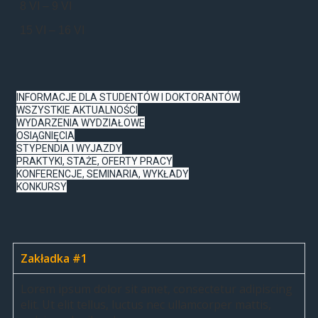
8 VI – 9 VI
15 VI – 16 VI
INFORMACJE DLA STUDENTÓW I DOKTORANTÓW
WSZYSTKIE AKTUALNOŚCI
WYDARZENIA WYDZIAŁOWE
OSIĄGNIĘCIA
STYPENDIA I WYJAZDY
PRAKTYKI, STAŻE, OFERTY PRACY
KONFERENCJE, SEMINARIA, WYKŁADY
KONKURSY
Zakładka #1
Lorem ipsum dolor sit amet, consectetur adipiscing
elit. Ut elit tellus, luctus nec ullamcorper mattis,