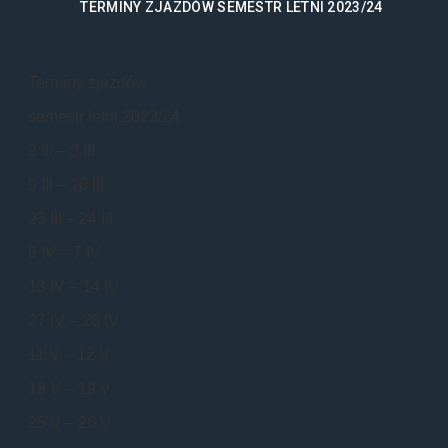
TERMINY ZJAZDÓW SEMESTR LETNI 2023/24
Terminy zjazdów
semestr letni 2023/24
2 III – 3 III
9 III – 10 III
23 III – 24 III
6 IV – 7 IV
13 IV – 14 IV
27 IV – 28 IV
11 V – 12 V
18 V – 19 V
25 V – 26 V