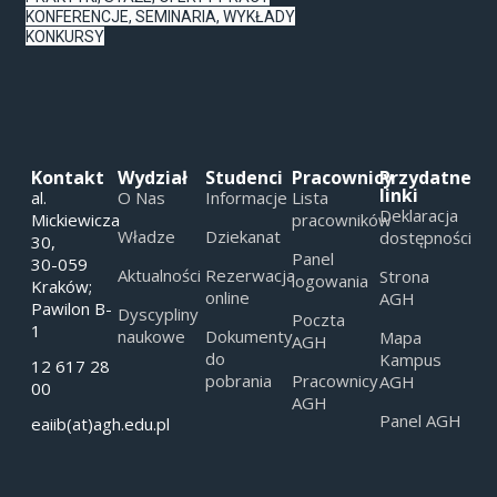
KONFERENCJE, SEMINARIA, WYKŁADY
KONKURSY
Kontakt
Wydział
Studenci
Pracownicy
Przydatne
linki
al.
O Nas
Informacje
Lista
Deklaracja
Mickiewicza
pracowników
Władze
Dziekanat
dostępności
30,
Panel
30-059
Aktualności
Rezerwacja
Strona
logowania
Kraków;
online
AGH
Pawilon B-
Dyscypliny
Poczta
1
naukowe
Dokumenty
Mapa
AGH
do
Kampus
12 617 28
pobrania
Pracownicy
AGH
00
AGH
Panel AGH
eaiib(at)agh.edu.pl