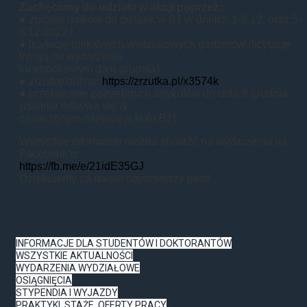
Zachęcamy do udziału w akcji poprzez:
● zbiórkę datków do puszek w B1 w dniach 1-2.12. oraz 5-
6.12.2022 r.
● licytację unikalnych wydziałowych gadżetów (licytacje
trwają na wydarzeniu
facebookowym do 6 grudnia)
● zrzutkę online:
https://zrzutka.pl/x3574k
● przekazanie potrzebnych artykułów do dnia 8 grudnia
(zbiórka odbywa się w
oznaczonym miejscu w holu B1)
Wszystkie informacje można znaleźć na wydarzeniu na
Facebook’u:
https://fb.me/e/21idE35GJ
Dziękujemy za nawet najmniejszy gest!
INFORMACJE DLA STUDENTÓW I DOKTORANTÓW
WSZYSTKIE AKTUALNOŚCI
WYDARZENIA WYDZIAŁOWE
OSIĄGNIĘCIA
STYPENDIA I WYJAZDY
PRAKTYKI, STAŻE, OFERTY PRACY