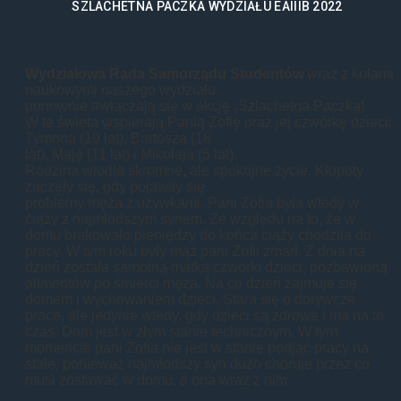
SZLACHETNA PACZKA WYDZIAŁU EAIIIB 2022
Wydziałowa Rada Samorządu Studentów
wraz z kołami
naukowymi naszego wydziału
ponownie #włączają się w akcję „Szlachetna Paczka!
W te święta wspierają Panią Zofię oraz jej czwórkę dzieci:
Tymona (19 lat), Bartosza (16
lat), Maję (11 lat) i Mikołaja (5 lat).
Rodzina wiodła skromne, ale spokojne życie. Kłopoty
zaczęły się, gdy pojawiły się
problemy męża z używkami. Pani Zofia była wtedy w
ciąży z najmłodszym synem. Ze względu na to, że w
domu brakowało pieniędzy do końca ciąży chodziła do
pracy. W tym roku były mąż pani Zofii zmarł. Z dnia na
dzień została samotną matką czwórki dzieci, pozbawioną
alimentów po śmierci męża. Na co dzień zajmuje się
domem i wychowaniem dzieci. Stara się o dorywcze
prace, ale jedynie wtedy, gdy dzieci są zdrowe i ma na to
czas. Dom jest w złym stanie technicznym. W tym
momencie pani Zofia nie jest w stanie podjąć pracy na
stałe, ponieważ najmłodszy syn dużo choruje przez co
musi zostawać w domu, a ona wraz z nim.