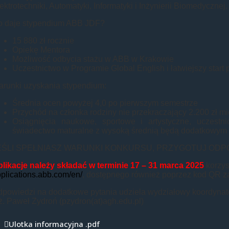
ektrotechniki, Automatyki, Informatyki i Inżynierii Biomedycznej.
o daje stypendium ABB JDF?
15 880 zł rocznie
Opiekę Mentora
Możliwość odbycia stażu w ABB w Krakowie
Uczestnictwo w Programie Global English i łatwiejszy start 
runki uzyskania stypendium:
Średnia ocen powyżej 4,0 po pierwszym semestrze
Przychód na członka rodziny nie przekraczający 2.200 zł m
Osiągnięcia naukowe, sportowe i artystyczne, uczest
świadectwo maturalne z wysoką średnią będą dodatkowym 
EŚLI SPEŁNIASZ WARUNKI KONKURSU, PRZYGOTUJ OD
likacje należy składać w terminie 17 – 31 marca 2025
korzys
plications.abb.com/en/
, dostępnego również poprzez kod QR za
powiedzi na dodatkowe pytania udziela wydziałowy koordynat
ż. Paweł Zydroń (pzydron(at)agh.edu.pl)
Ulotka informacyjna .pdf