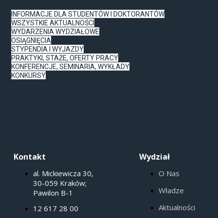
INFORMACJE DLA STUDENTÓW I DOKTORANTÓW
WSZYSTKIE AKTUALNOŚCI
WYDARZENIA WYDZIAŁOWE
OSIĄGNIĘCIA
STYPENDIA I WYJAZDY
PRAKTYKI, STAŻE, OFERTY PRACY
KONFERENCJE, SEMINARIA, WYKŁADY
KONKURSY
Kontakt
Wydział
al. Mickiewicza 30,
O Nas
30-059 Kraków;
Władze
Pawilon B-1
Aktualności
12 617 28 00