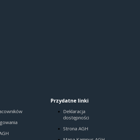
Przydatne linki
racowników
Deklaracja
dostępności
ogowania
Strona AGH
 AGH
Mapa Kampus AGH