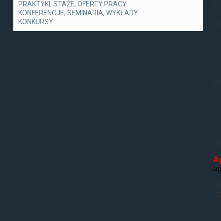
PRAKTYKI, STAŻE, OFERTY PRACY
El
KONFERENCJE, SEMINARIA, WYKŁADY
KONKURSY
C
Wa
J
Ap
ap
Od
in