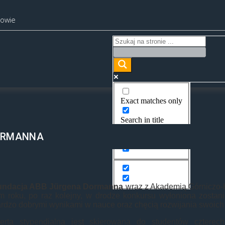
kowie
Exact matches only
Search in title
DORMANNA
Search in content
undacja ABB Jürgena Dormanna
wraz z Akademią Górniczo-H
m roku, po raz kolejny, w drodze konkursu wyłoniona zosta
rdzo dobrymi wynikami w nauce oraz chęcią rozwijania swoich 
ferta stypendialna jest skierowana do studentów czter