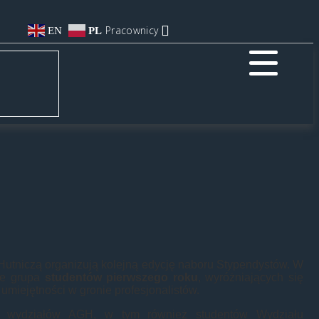
Pracownicy
EN
PL
utniczą organizują kolejną edycję naboru Stypendystów. W
nie grupa
studentów pierwszego roku
, wyróżniających się
umiejętności w gronie profesjonalistów.
ech wydziałów AGH, w tym również studentów Wydziału