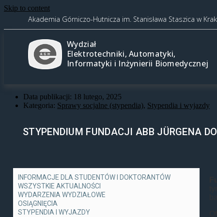
Skip to content
Akademia Górniczo-Hutnicza im. Stanisława Staszica w Kra
Wydział
Elektrotechniki, Automatyki,
Informatyki i Inżynierii Biomedycznej
Data publikacji:
18 lutego, 2025
Kategoria:
Sprawy socjalne (stypendia)
,
Stypendia i wyjazdy
STYPENDIUM FUNDACJI ABB JÜRGENA 
INFORMACJE DLA STUDENTÓW I DOKTORANTÓW
F
WSZYSTKIE AKTUALNOŚCI
ty
WYDARZENIA WYDZIAŁOWE
ba
OSIĄGNIĘCIA
STYPENDIA I WYJAZDY
O