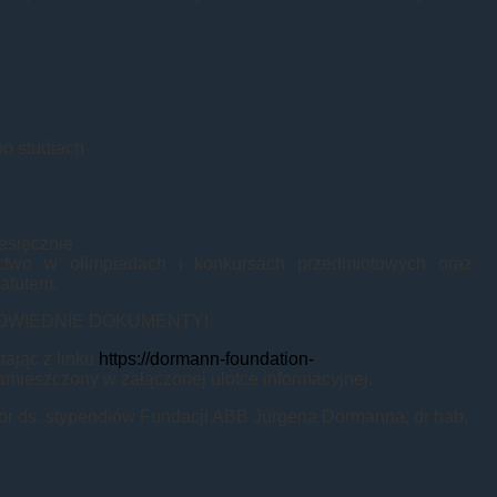
po studiach
iesięcznie
nictwo w olimpiadach i konkursach przedmiotowych oraz
atutem.
POWIEDNIE DOKUMENTY!
tając z linku
https://dormann-foundation-
mieszczony w załączonej ulotce informacyjnej.
or ds. stypendiów Fundacji ABB Jürgena Dormanna, dr hab.