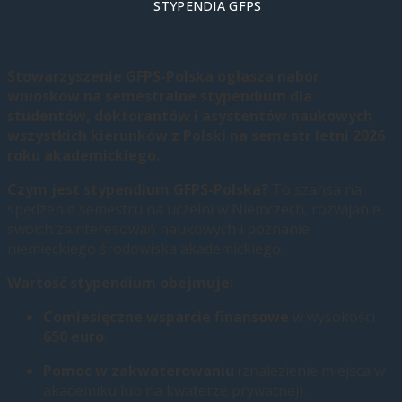
STYPENDIA GFPS
Stowarzyszenie GFPS-Polska ogłasza nabór
wniosków na semestralne stypendium dla
studentów, doktorantów i asystentów naukowych
wszystkich kierunków z Polski na semestr letni 2026
roku akademickiego.
Czym jest stypendium GFPS-Polska?
To szansa na
spędzenie semestru na uczelni w Niemczech, rozwijanie
swoich zainteresowań naukowych i poznanie
niemieckiego środowiska akademickiego.
Wartość stypendium obejmuje:
Comiesięczne wsparcie finansowe
w wysokości
650 euro
.
Pomoc w zakwaterowaniu
(znalezienie miejsca w
akademiku lub na kwaterze prywatnej).