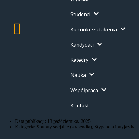
Studenci
Kierunki kształcenia
Kandydaci
Katedry
Nauka
Współpraca
Kontakt
Data publikacji:
13 października, 2025
Kategoria:
Sprawy socjalne (stypendia)
,
Stypendia i wyjazdy