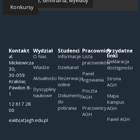
Konferencje, seminaria, wykłady
Konkursy
Kontakt
Wydział
Studenci
Pracownicy
Przydatne
linki
al.
O Nas
Informacje
Lista
Deklaracja
Mickiewicza
pracowników
Władze
Dziekanat
dostępności
30,
Panel
30-059
Aktualności
Rezerwacja
Strona
logowania
Kraków;
online
AGH
Pawilon B-
Dyscypliny
Poczta
1
naukowe
Dokumenty
Mapa
AGH
do
Kampus
12 617 28
pobrania
Pracownicy
AGH
00
AGH
Panel AGH
eaiib(at)agh.edu.pl