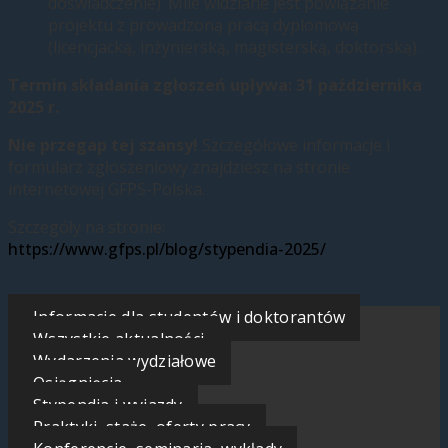
doświadczenie). Mile widziane jest powiązanie
projektu z prowadzoną pracą dyplomową
(licencjacką, inżynierską, magisterską, doktorską).
Termin składania zgłoszeń upływa:
31 października
2025 r.
Nie przegap tej szansy!
Szczegółowe informacje i
formularz zgłoszeniowy znajdziesz na stronie
internetowej GFPS-Polska.
Szczegóły na stronie:
https://www.gfps.pl/blog/stypendia-2025/
Informacje dla studentów i doktorantów
Wszystkie aktualności
Wydarzenia wydziałowe
Osiągnięcia
Stypendia i wyjazdy
Praktyki, staże, oferty pracy