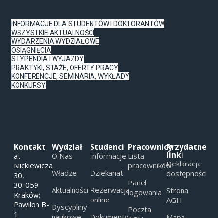
INFORMACJE DLA STUDENTÓW I DOKTORANTÓW
WSZYSTKIE AKTUALNOŚCI
WYDARZENIA WYDZIAŁOWE
OSIĄGNIĘCIA
STYPENDIA I WYJAZDY
PRAKTYKI, STAŻE, OFERTY PRACY
KONFERENCJE, SEMINARIA, WYKŁADY
KONKURSY
Kontakt
Wydział
Studenci
Pracownicy
Przydatne
linki
al.
O Nas
Informacje
Lista
Deklaracja
Mickiewicza
pracowników
Władze
Dziekanat
dostępności
30,
Panel
30-059
Aktualności
Rezerwacja
Strona
logowania
Kraków;
online
AGH
Pawilon B-
Dyscypliny
Poczta
1
naukowe
Dokumenty
Mapa