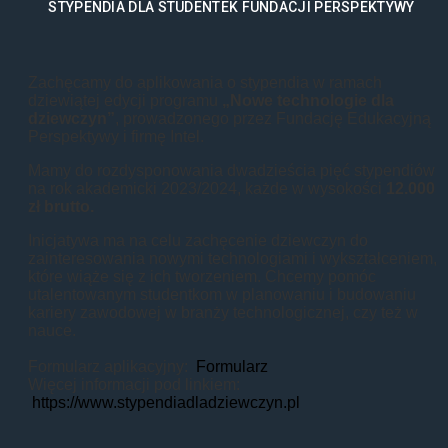
STYPENDIA DLA STUDENTEK FUNDACJI PERSPEKTYWY
Zachęcamy do aplikowania o stypendia w ramach
dziewiątej edycji programu
„Nowe technologie dla
dziewczyn”
, prowadzonego przez Fundację Edukacyjną
Perspektywy i firmę Intel.
Mamy do rozdysponowania dwadzieścia pięć stypendiów
na rok akademicki 2023/2024, każde w wysokości
12.000
zł brutto.
Inicjatywa ma na celu zachęcenie dziewczyn do
zainteresowania nowymi technologiami i wykształceniem,
które wiąże się z ich tworzeniem. Chcemy pomóc
utalentowanym studentkom w planowaniu i budowaniu
kariery zawodowej w branży technologicznej, czy też w
nauce.
Formularz aplikacyjny:
Formularz
Więcej informacji pod linkiem:
https://www.stypendiadladziewczyn.pl