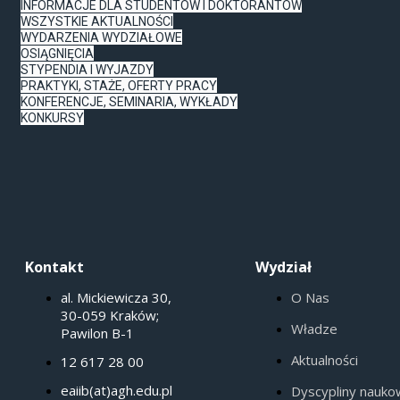
INFORMACJE DLA STUDENTÓW I DOKTORANTÓW
WSZYSTKIE AKTUALNOŚCI
WYDARZENIA WYDZIAŁOWE
OSIĄGNIĘCIA
STYPENDIA I WYJAZDY
PRAKTYKI, STAŻE, OFERTY PRACY
KONFERENCJE, SEMINARIA, WYKŁADY
KONKURSY
Kontakt
Wydział
al. Mickiewicza 30,
O Nas
30-059 Kraków;
Władze
Pawilon B-1
Aktualności
12 617 28 00
eaiib(at)agh.edu.pl
Dyscypliny nauk