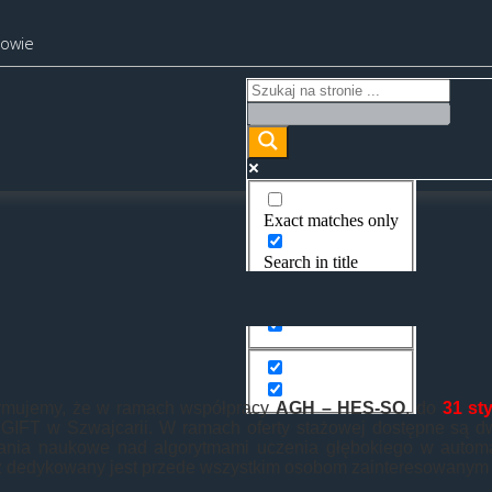
kowie
Exact matches only
Search in title
Search in content
ormujemy, że w ramach współpracy
AGH – HES-SO
, do
31 st
GIFT w Szwajcarii. W ramach oferty stażowej dostępne są dw
ania naukowe nad algorytmami uczenia głębokiego w automa
ż dedykowany jest przede wszystkim osobom zainteresowanym 