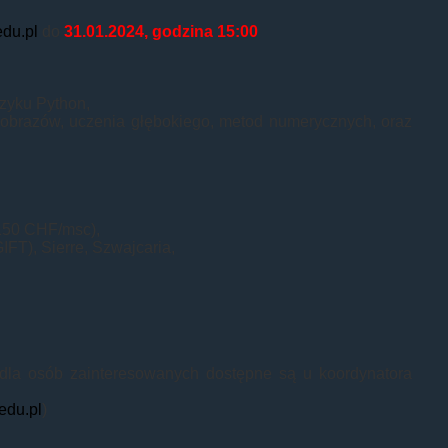
du.pl
do
31.01.2024, godzina 15:00
ęzyku Python,
 obrazów, uczenia głębokiego, metod numerycznych, oraz
150 CHF/msc),
IFT), Sierre, Szwajcaria,
 dla osób zainteresowanych dostępne są u koordynatora
edu.pl
)