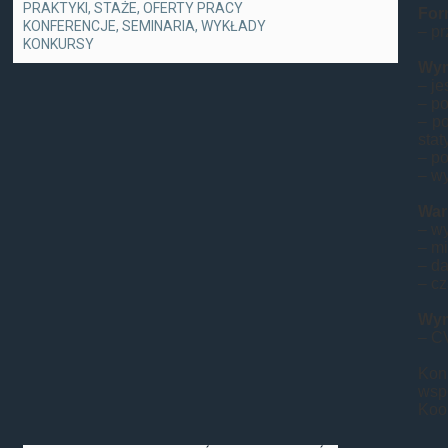
PRAKTYKI, STAŻE, OFERTY PRACY
Form
KONFERENCJE, SEMINARIA, WYKŁADY
– p
KONKURSY
Wym
– j
– po
– p
stat
– po
– w
War
– w
– mi
– da
– cz
Wym
– C
Kon
wsp
Koor