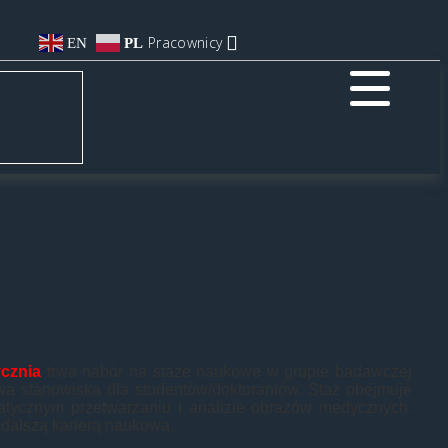
Pracownicy
EN
PL
ycznia
trwa nabór na staże naukowe w grupie badawczej
a stanowiska dla studentów/doktorantów. Staż obejmuje
tycznym przetwarzaniu i analizie obrazów medycznych.
dalszą karierą naukową.