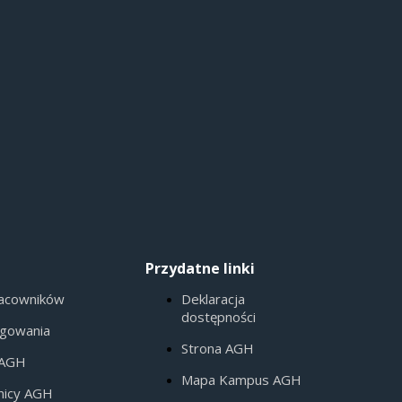
Przydatne linki
racowników
Deklaracja
dostępności
ogowania
Strona AGH
 AGH
Mapa Kampus AGH
nicy AGH