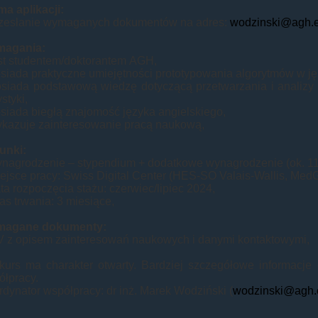
a aplikacji:
rzesłanie wymaganych dokumentów na adres:
wodzinski@agh.e
agania:
est studentem/doktorantem AGH,
siada praktyczne umiejętności prototypowania algorytmów w j
osiada podstawową wiedzę dotyczącą przetwarzania i analizy
ystyki,
siada biegłą znajomość języka angielskiego,
ykazuje zainteresowanie pracą naukową,
unki:
ynagrodzenie – stypendium + dodatkowe wynagrodzenie (ok. 1
ejsce pracy: Swiss Digital Center (HES-SO Valais-Wallis, MedG
ta rozpoczęcia stażu: czerwiec/lipiec 2024,
as trwania: 3 miesiące,
agane dokumenty:
V z opisem zainteresowań naukowych i danymi kontaktowymi,
kurs ma charakter otwarty. Bardziej szczegółowe informacje
ółpracy.
dynator współpracy: dr inż. Marek Wodziński (
wodzinski@agh.