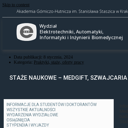
Skip to content
Akademia Górniczo-Hutnicza im. Stanisława Staszica w Kra
Wydział
Elektrotechniki, Automatyki,
Informatyki i Inżynierii Biomedycznej
Data publikacji:
8 stycznia, 2024
Kategoria:
Praktyki, staże, oferty pracy
STAŻE NAUKOWE – MEDGIFT, SZWAJCARIA
INFORMACJE DLA STUDENTÓW I DOKTORANTÓW
Inf
WSZYSTKIE AKTUALNOŚCI
Med
WYDARZENIA WYDZIAŁOWE
bad
OSIĄGNIĘCIA
Sta
STYPENDIA I WYJAZDY