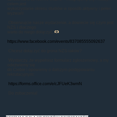
celem jest
wykorzystanie okresu studiów w sposób aktywny i pełen
wyzwań!
Obserwujcie nasze wydarzenie, a dowiecie się czym jest
NZS i dlaczego
warto do niego dołączyć.
https://www.facebook.com/events/837085555092637
Chcesz dołączyć do grona NZS-iaków?
Wystarczy, że wypełnisz formularz zgłoszeniowy, a my
odezwiemy się
do Ciebie i opowiemy o dalszym postępowaniu
rekrutacyjnym:
https://forms.office.com/e/cJFUeK3wmN
Do zobaczenia!