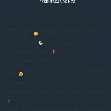
REKRUTACJA DO NZS
Cześć!
Jesteś osobą, która chciałaby czegoś więcej od życia
studenckiego?
Lubisz, gdy dużo się dzieje i chętnie
podejmujesz
nowe wyzwania?
A może zwyczajnie chcesz zdobyć
nowe
znajomości na studiach?
Jeżeli odpowiedź na choć jedno z pytań brzmi TAK,
dołącz do
Niezależnego Zrzeszenia Studentów AGH i realizuj swoje
pasje!
Kim jesteśmy?
Organizacją studencką, którą tworzą młodzi, kreatywni
ludzie.
Wspólnie tworzymy projekty, rozwijamy nasze pasje,
organizujemy
szkolenia, a co równie ważne – integrujemy się! Naszym