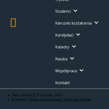
Studenci
Kierunki kształcenia
Kandydaci
Katedry
Nauka
Współpraca
Kontakt
Data publikacji:
9 stycznia, 2024
Kategoria:
Studia niestacjonarne
,
Studia stacjonarne