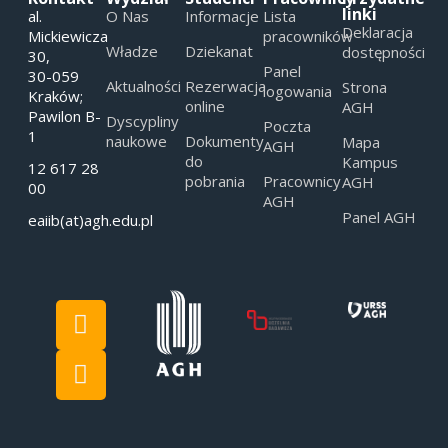
linki
al.
O Nas
Informacje
Lista
Deklaracja
Mickiewicza
pracowników
Władze
Dziekanat
dostępności
30,
Panel
30-059
Aktualności
Rezerwacja
Strona
logowania
Kraków;
online
AGH
Pawilon B-
Dyscypliny
Poczta
1
naukowe
Dokumenty
Mapa
AGH
do
Kampus
12 617 28
pobrania
Pracownicy
AGH
00
AGH
Panel AGH
eaiib(at)agh.edu.pl