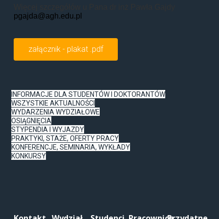
Więcej szczegółów u Pana dr inż Pawła Gajdy
pgajda@agh.edu.pl
załącznik - plakat .pdf
INFORMACJE DLA STUDENTÓW I DOKTORANTÓW
WSZYSTKIE AKTUALNOŚCI
WYDARZENIA WYDZIAŁOWE
OSIĄGNIĘCIA
STYPENDIA I WYJAZDY
PRAKTYKI, STAŻE, OFERTY PRACY
KONFERENCJE, SEMINARIA, WYKŁADY
KONKURSY
Kontakt
Wydział
Studenci
Pracownicy
Przydatne