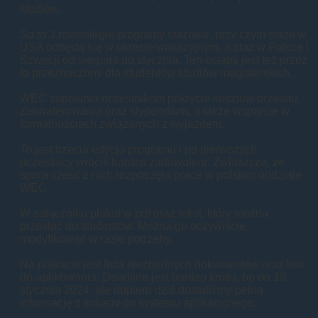
studiów.
Sa to 3 równoległe programy stażowe, przy czym staże w
USA odbędą się w okresie wakacyjnym, a staż w Polsce i
Szwecji od sierpnia do stycznia. Ten ostatni jest też przez
to przeznaczony dla studentów studiów magisterskich.
WEC zapewnia uczestnikom pokrycie kosztów przelotu,
zakwaterowania oraz stypendium, a także wsparcie w
formalnościach związanych z wyjazdem.
To jest trzecia edycja programu i po pierwszych
uczestnicy wrócili bardzo zadowoleni. Zwłaszcza, że
spora cześć z nich rozpoczęła prace w polskim oddziale
WEC.
W załączniku plakat w pdf oraz tekst, który można
przesłać do studentów. Można go oczywiście
modyfikować w razie potrzeby.
Na plakacie jest lista niezbędnych dokumentów oraz link
do aplikowania. Deadline jest bardzo krótki, bo do 19
stycznia 2024, ale dopiero dziś dostaliśmy pełną
informację z linkami do systemu aplikacyjnego.