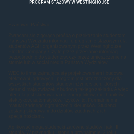
PROGRAM STAŻOWY W WESTINGHOUSE
Szanowni Państwo,
Zwracam się z gorąca prośbą o przekazanie studentom
Państwa Wydziału informacji o programie stażowym dla
studentów AGH organizowanym przez Westinghouse
Electric Company. Czy to przez przesłanie informacji
bezpośrednio do studentów, czy przez umieszczenie na
stornie lub w social media Państwa Wydziałów.
WEC to firma zajmująca się projektowaniem i budową
elektrowni jądrowych i program jest przeznaczony dla
wszystkich studentów studiów inżynierskich, których
kierunki mają związek z budową takiego zakładu. A więc
oferta ta jest skierowana do energetyków, mechaników,
elektryków, automatyków, fizyków itd. Formalnie nie
matutaj żadnego ograniczenia kierunków. Studenci
zostaną skierowani do działów zgodnych z ich
specjalnościami.
Aplikować mogą studencki zarówno studiów I jak i II
stopnia. W przypadku I stopnia przynajmniej 2 roku