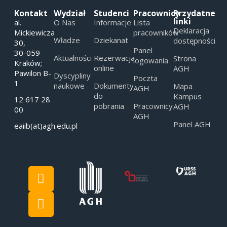
Kontakt
Wydział
Studenci
Pracownicy
Przydatne
linki
al.
O Nas
Informacje
Lista
Deklaracja
Mickiewicza
pracowników
Władze
Dziekanat
dostępności
30,
Panel
30-059
Aktualności
Rezerwacja
Strona
logowania
Kraków;
online
AGH
Pawilon B-
Dyscypliny
Poczta
1
naukowe
Dokumenty
Mapa
AGH
do
Kampus
12 617 28
pobrania
Pracownicy
AGH
00
AGH
Panel AGH
eaiib(at)agh.edu.pl