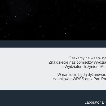
Czekamy na was w na
Znajdziecie nas pomiędzy Wydzi
a Wydziałem Inżynierii Me
W namiocie będą dyżurować 
członkowie WRSS oraz Pan Pro
Laboratoria 