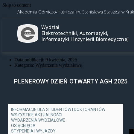
Skip to content
Akademia Górniczo-Hutnicza im. Stanisława Staszica w Kra
Wydział
Elektrotechniki, Automatyki,
Informatyki i Inżynierii Biomedycznej
Data publikacji:
9 kwietnia, 2025
Kategoria:
Wydarzenia wydziałowe
PLENEROWY DZIEŃ OTWARTY AGH 2025
INFORMACJE DLA STUDENTÓW I DOKTORANTÓW
WSZYSTKIE AKTUALNOŚCI
WYDARZENIA WYDZIAŁOWE
OSIĄGNIĘCIA
STYPENDIA I WYJAZDY