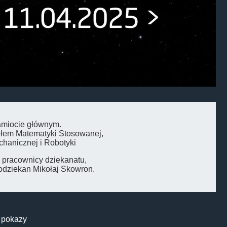
miocie głównym.
ałem Matematyki Stosowanej,
chanicznej i Robotyki
pracownicy dziekanatu,
dziekan Mikołaj Skowron.
i pokazy