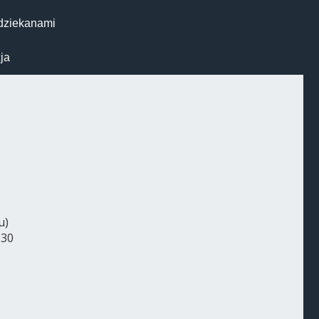
odziekanami
ja
u)
:30