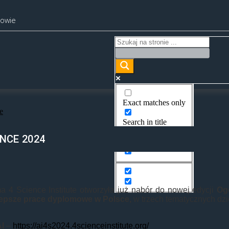
kowie
Exact matches only
e
Search in title
NCE 2024
Search in content
a 4 Science Institute otworzyła już nabór do nowej edycji
Og
lepsze prace dyplomowe w Polsce,
w trzech tematycznych dzi
AI
–
https://ai4s2024.4scienceinstitute.org/