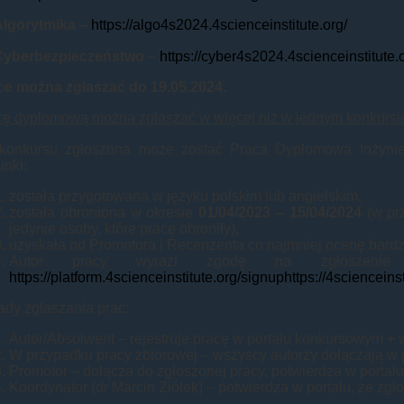
Algorytmika
–
https://algo4s2024.4scienceinstitute.org/
Cyberbezpieczeństwo
–
https://cyber4s2024.4scienceinstitute.
ce można zgłaszać do 19.05.2024.
cę dyplomową można zgłaszać w więcej niż w jednym konkursi
konkursu zgłoszona może zostać Praca Dyplomowa Inżyniers
nki:
została przygotowana w języku polskim lub angielskim,
została obroniona w okresie
01/04/2023 – 15/04/2024
(w pr
jedynie osoby, które pracę obroniły),
uzyskała od Promotora i Recenzenta co najmniej ocenę bardz
Autor pracy wyrazi zgodę na zgłoszenie 
https://platform.4scienceinstitute.org/signuphttps://4scienceinst
ady zgłaszania prac:
Autor/Absolwent – rejestruje pracę w portalu konkursowym +
W przypadku pracy zbiorowej – wszyscy autorzy dołączają w p
Promotor – dołącza do zgłoszonej pracy, potwierdza w portal
Koordynator (dr Marcin Ziółek) – potwierdza w portalu, że zg