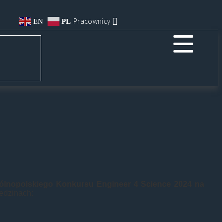
Pracownicy
EN
PL
ólnopolskiego
Konkursu Engineer 4 Science 2024 na
edzinach: