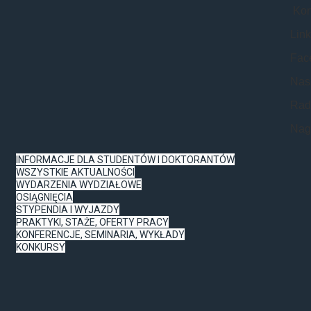
Konk
Lin
Fac
Nasz
Rad
Nagr
INFORMACJE DLA STUDENTÓW I DOKTORANTÓW
WSZYSTKIE AKTUALNOŚCI
WYDARZENIA WYDZIAŁOWE
OSIĄGNIĘCIA
STYPENDIA I WYJAZDY
PRAKTYKI, STAŻE, OFERTY PRACY
KONFERENCJE, SEMINARIA, WYKŁADY
KONKURSY