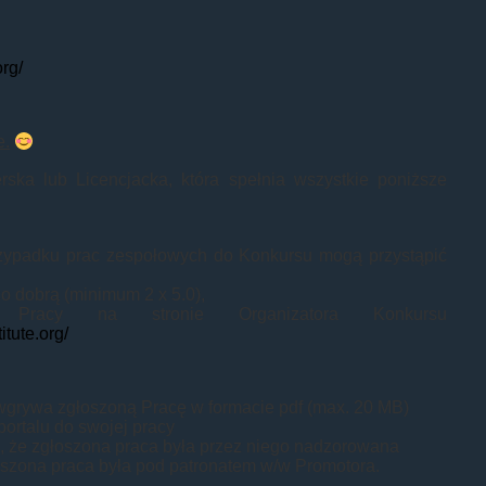
org/
e.
ka lub Licencjacka, która spełnia wszystkie poniższe
zypadku prac zespołowych do Konkursu mogą przystąpić
o dobrą (minimum 2 x 5.0),
Pracy na stronie Organizatora Konkursu
itute.org/
 wgrywa zgłoszoną Pracę w formacie pdf (max. 20 MB)
ortalu do swojej pracy
u, że zgłoszona praca była przez niego nadzorowana
łoszona praca była pod patronatem w/w Promotora.