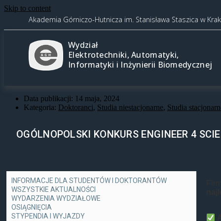
Skip to content
Akademia Górniczo-Hutnicza im. Stanisława Staszica w Kra
Wydział
Elektrotechniki, Automatyki,
Informatyki i Inżynierii Biomedycznej
Data publikacji:
14 maja, 2024
Kategoria:
Doktoranci
,
Studia niestacjonarne
,
Studia stacjonarn
OGÓLNOPOLSKI KONKURS ENGINEER 4 SCIE
INFORMACJE DLA STUDENTÓW I DOKTORANTÓW
Firm
WSZYSTKIE AKTUALNOŚCI
naj
WYDARZENIA WYDZIAŁOWE
OSIĄGNIĘCIA
STYPENDIA I WYJAZDY