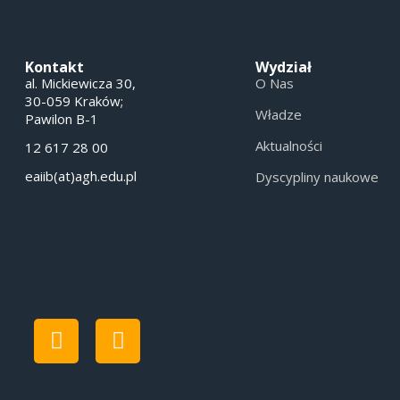
Kontakt
Wydział
al. Mickiewicza 30,
O Nas
30-059 Kraków;
Władze
Pawilon B-1
Aktualności
12 617 28 00
eaiib(at)agh.edu.pl
Dyscypliny naukowe