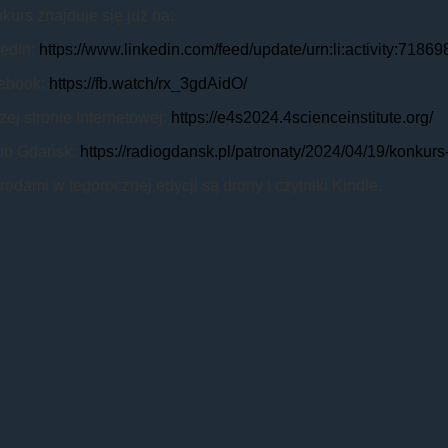
urs znajduje się już na:
kedIn:
https://www.linkedin.com/feed/update/urn:li:activity:71
ebook:
https://fb.watch/rx_3gdAidO/
ej stronie Internetowej:
https://e4s2024.4scienceinstitute.org/
io Gdańsk:
https://radiogdansk.pl/patronaty/2024/04/19/konkur
odami w tegorocznej edycji są drony i czytniki Kindle.