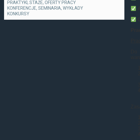
PRAKTYKI, STAŻE, OFERTY PRACY
KONFERENCJE, SEMINARIA, WYKŁADY
KONKURSY
Pra
Pra
Do 
waru
Zas