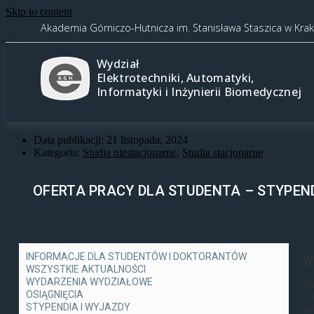
Skip to content
Akademia Górniczo-Hutnicza im. Stanisława Staszica w Kra
Wydział
Elektrotechniki, Automatyki,
Informatyki i Inżynierii Biomedycznej
Data publikacji:
21 listopada, 2024
Kategoria:
Studia niestacjonarne
,
Studia stacjonarne
OFERTA PRACY DLA STUDENTA – STYPEND
INFORMACJE DLA STUDENTÓW I DOKTORANTÓW
W
WSZYSTKIE AKTUALNOŚCI
WYDARZENIA WYDZIAŁOWE
R
OSIĄGNIĘCIA
–
STYPENDIA I WYJAZDY
W