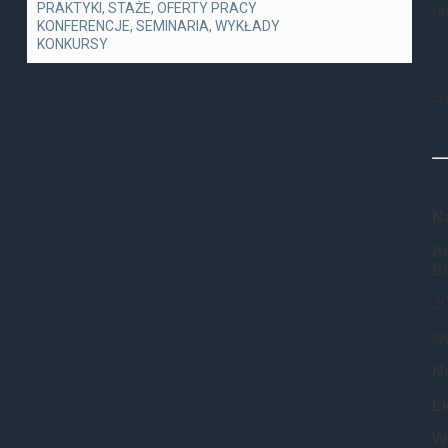
PRAKTYKI, STAŻE, OFERTY PRACY
dl
KONFERENCJE, SEMINARIA, WYKŁADY
KONKURSY
Sz
N
Ak
B
30
ww
N
L
W