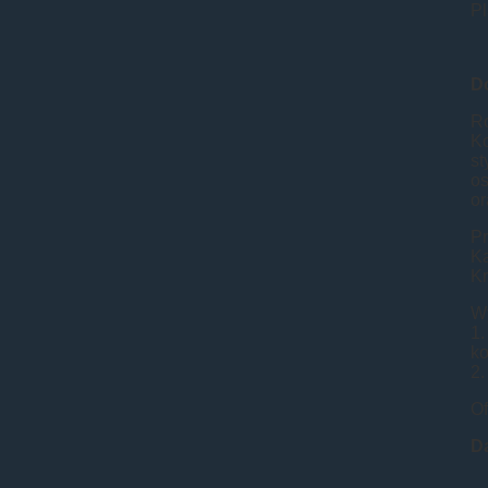
Pl
D
Ro
K
s
os
or
Pr
Ka
K
W
1
k
2.
Of
D