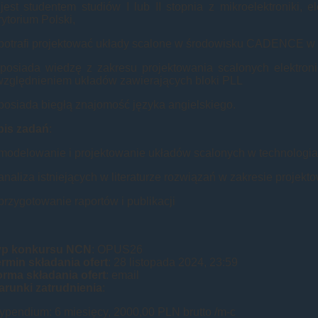
jest studentem studiów I lub II stopnia z mikroelektroniki, 
rytorium Polski,
potrafi projektować układy scalone w środowisku CADENCE w
posiada wiedzę z zakresu projektowania scalonych elektro
zględnieniem układów zawierających bloki PLL
posiada biegłą znajomość języka angielskiego.
pis zadań
:
modelowanie i projektowanie układów scalonych w technologi
analiza istniejących w literaturze rozwiązań w zakresie proje
przygotowanie raportów i publikacji
yp konkursu NCN
: OPUS26
rmin składania ofert
: 28 listopada 2024, 23:59
rma składania ofert
: email
runki zatrudnienia
:
ypendium: 6 miesięcy, 2000,00 PLN brutto /m-c