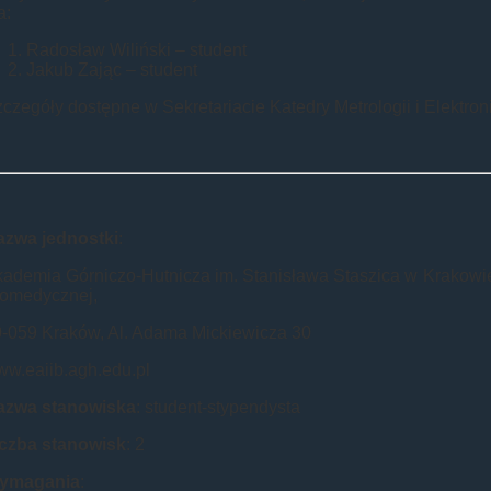
a:
Radosław Wiliński – student
Jakub Zając – student
czegóły dostępne w Sekretariacie Katedry Metrologii i Elektroni
azwa jednostki
:
ademia Górniczo-Hutnicza im. Stanisława Staszica w Krakowie, W
iomedycznej,
-059 Kraków, Al. Adama Mickiewicza 30
w.eaiib.agh.edu.pl
azwa stanowiska
: student-stypendysta
iczba stanowisk
: 2
ymagania
: