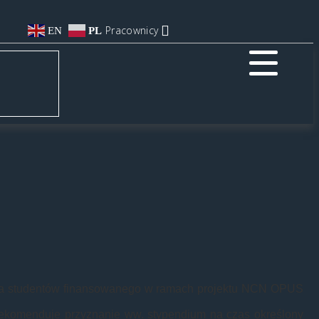
Pracownicy
EN
PL
dla studentów finansowanego w ramach projektu NCN OPUS
ekomenduje przyznanie ww. stypendium na czas określony