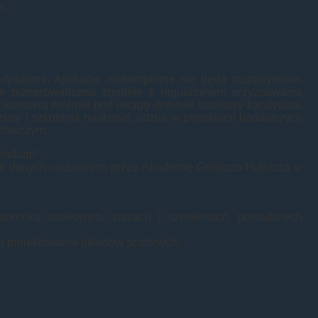
r.
ydatami. Aplikacje niekompletne nie będą rozpatrywane.
nie przeprowadzona zgodnie z regulaminem przyznawania
nkursowa weźmie pod uwagę dorobek naukowy kandydata,
ztaty i szkolenia naukowe, udział w projektach badawczych
badawczym.
pendium”
nie danych osobowych przez Akademię Górniczo-Hutniczą w
 dorobku naukowym, stażach i szkoleniach, posiadanych
ie projektowania układów scalonych.