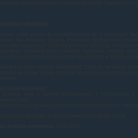
anowany termin rozpoczęcia pracy w projekcie: 1 grudnia 2024 
odatkowe informacje
:
ścimy sobie prawo do skontaktowania się z wybranymi kand
onkurs ma charakter otwarty. Procedura konkursowa zosta
typendiów naukowych NCN dla konkursu OPUS26. Komisja ko
iągnięcia i doświadczenie naukowe, stypendia, nagrody, wars
az kompetencje do realizacji zadań określonych w projekcie 
osimy o podanie w tytule wiadomości: „Opus26, rekrutacja sty
ndydat wysyłając swoją aplikację zgadza się na przetwarza
rakowie
ymagane dokumenty:
. Życiorys wraz z danymi kontaktowymi, z informacjami o
ompetencjach
 List motywacyjny, wraz z określeniem zainteresowań w zakres
erty proszę kierować na adres: pawel.grybos@agh.edu.pl
ata dodania ogłoszenia:
14.11.2024