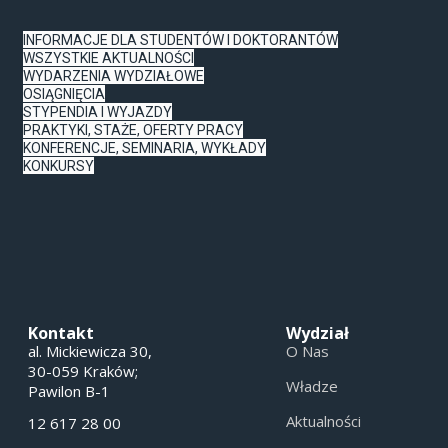
INFORMACJE DLA STUDENTÓW I DOKTORANTÓW
WSZYSTKIE AKTUALNOŚCI
WYDARZENIA WYDZIAŁOWE
OSIĄGNIĘCIA
STYPENDIA I WYJAZDY
PRAKTYKI, STAŻE, OFERTY PRACY
KONFERENCJE, SEMINARIA, WYKŁADY
KONKURSY
Kontakt
Wydział
al. Mickiewicza 30,
O Nas
30-059 Kraków;
Władze
Pawilon B-1
Aktualności
12 617 28 00