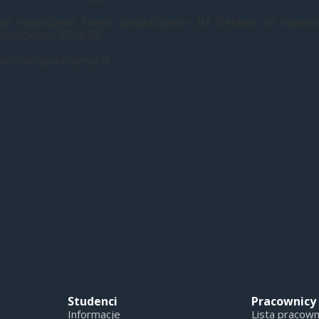
tali nagrodzeni listem gratulacyjnym JM Rektora za najwyż
demickiego 2021/22:
ecznie gratulujemy !!!
Studenci
Pracownicy
Informacje
Lista pracow