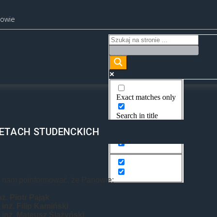
kowie
Exact matches only
Search in title
IETACH STUDENCKICH
Search in content
o nam poinformować, że Panowie:
nż. Piotr Pająk
inż. Filip Kamiński
 inż. Mateusz Ślażyński