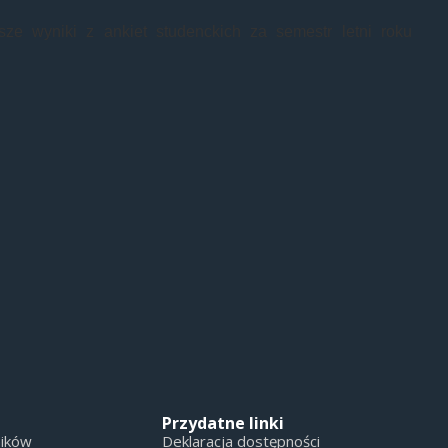
sze wyniki z ankiet studenckich za semestr letni roku
Przydatne linki
ników
Deklaracja dostępności