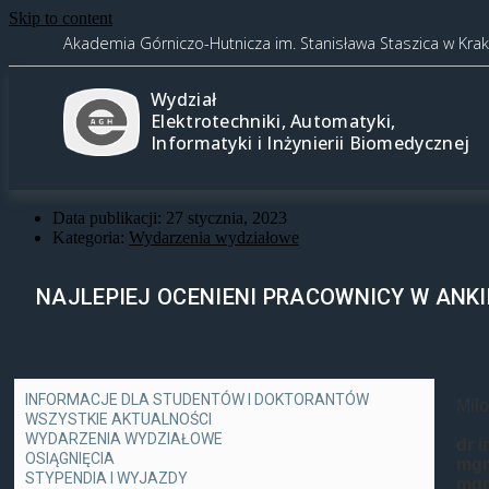
Skip to content
Akademia Górniczo-Hutnicza im. Stanisława Staszica w Kra
Wydział
Elektrotechniki, Automatyki,
Informatyki i Inżynierii Biomedycznej
Data publikacji:
27 stycznia, 2023
Kategoria:
Wydarzenia wydziałowe
NAJLEPIEJ OCENIENI PRACOWNICY W ANK
INFORMACJE DLA STUDENTÓW I DOKTORANTÓW
Mił
WSZYSTKIE AKTUALNOŚCI
WYDARZENIA WYDZIAŁOWE
dr i
OSIĄGNIĘCIA
mgr 
STYPENDIA I WYJAZDY
mgr