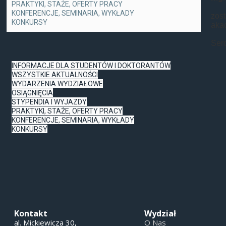
PRAKTYKI, STAŻE, OFERTY PRACY
KONFERENCJE, SEMINARIA, WYKŁADY
zos
KONKURSY
aka
Serd
INFORMACJE DLA STUDENTÓW I DOKTORANTÓW
WSZYSTKIE AKTUALNOŚCI
WYDARZENIA WYDZIAŁOWE
OSIĄGNIĘCIA
STYPENDIA I WYJAZDY
PRAKTYKI, STAŻE, OFERTY PRACY
KONFERENCJE, SEMINARIA, WYKŁADY
KONKURSY
Kontakt
Wydział
al. Mickiewicza 30,
O Nas