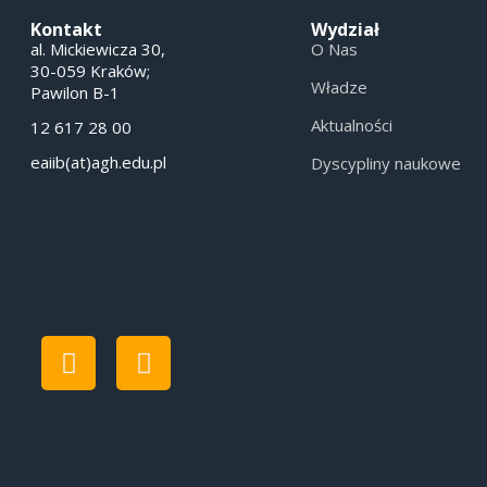
Kontakt
Wydział
al. Mickiewicza 30,
O Nas
30-059 Kraków;
Władze
Pawilon B-1
Aktualności
12 617 28 00
eaiib(at)agh.edu.pl
Dyscypliny naukowe