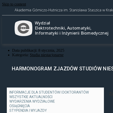
Skip to content
Akademia Górniczo-Hutnicza im. Stanisława Staszica w Kra
Wydział
Elektrotechniki, Automatyki,
Informatyki i Inżynierii Biomedycznej
Data publikacji:
8 stycznia, 2025
Kategoria:
Studia niestacjonarne
HARMONOGRAM ZJAZDÓW STUDIÓW NIEST
INFORMACJE DLA STUDENTÓW I DOKTORANTÓW
Z
WSZYSTKIE AKTUALNOŚCI
WYDARZENIA WYDZIAŁOWE
OSIĄGNIĘCIA
STYPENDIA I WYJAZDY