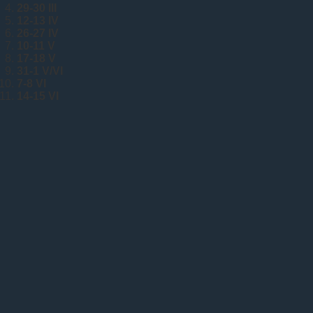
29-30 III
12-13 IV
26-27 IV
10-11 V
17-18 V
31-1 V/VI
7-8 VI
14-15 VI