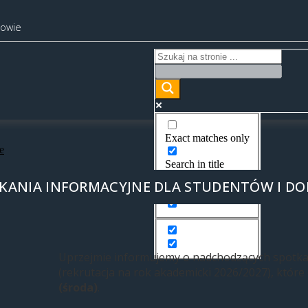
kowie
Exact matches only
e
Search in title
OTKANIA INFORMACYJNE DLA STUDENTÓW I 
Search in content
Uprzejmie informujemy o nadchodzących spotk
(rekrutacja na rok akademicki 2026/2027), które
(środa)
.