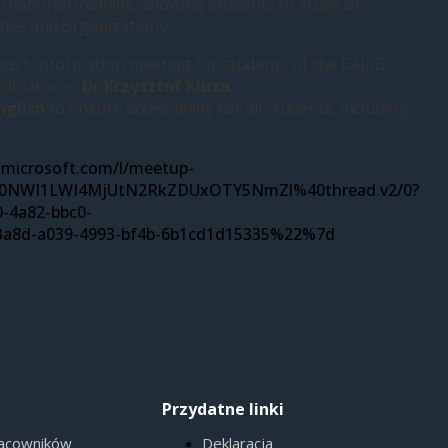
ational mobility, allowing students to study or
ties and organizations.
smus+ information meeting for students of the EAIiIB
ordinator —
Dr Krzysztof Kluza
.
nglish
to ensure accessibility for all students, including
.microsoft.com/l/meetup-
0NWI1LWI4MjUtN2RkZDUxOTY5NmZl%40thread.v2/0?
-4a82-bbc0-
a8d-a039-4993-bf4b-6b1cd1d15335%22%7d
Przydatne linki
racowników
Deklaracja