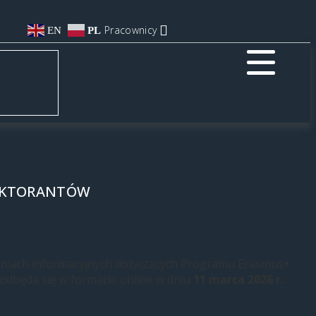
Pracownicy
EN
PL
DOKTORANTÓW
aniach informacyjnych dotyczących Programu Erasmus+
 odbędą się w formacie online w dniu
11 marca 2026 r.