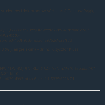
a studentów i doktorantów AGH – prof. Tadeusz Pająk,
TAyLTg2YWMtY2UzYjFlMWYzM2Vh%40thread.v2/0?
4a82-bbc0-
b-dfe3-4b3f-9cc6-fea3d4a9752d%22%7d
IB (
w j. angielskim
) – dr inż. Krzysztof Kluza
NWI1LWI4MjUtN2RkZDUxOTY5NmZl%40thread.v2/0?
4a82-bbc0-
d-a039-4993-bf4b-6b1cd1d15335%22%7d