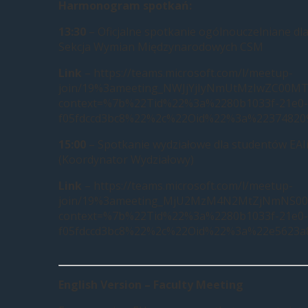
Harmonogram spotkań:
13:30
–
Oficjalne spotkanie ogólnouczelniane dl
Sekcja Wymian Międzynarodowych CSM
Link
– https://teams.microsoft.com/l/meetup-
join/19%3ameeting_NWJjYjIyNmUtMzIwZC00M
context=%7b%22Tid%22%3a%2280b1033f-21e0-
f05fdccd3bc8%22%2c%22Oid%22%3a%223748209
15:00
–
Spotkanie wydziałowe dla studentów EAIi
(Koordynator Wydziałowy)
Link
– https://teams.microsoft.com/l/meetup-
join/19%3ameeting_MjU2MzM4N2MtZjNmNS00
context=%7b%22Tid%22%3a%2280b1033f-21e0-
f05fdccd3bc8%22%2c%22Oid%22%3a%22e5623a8
English Version – Faculty Meeting