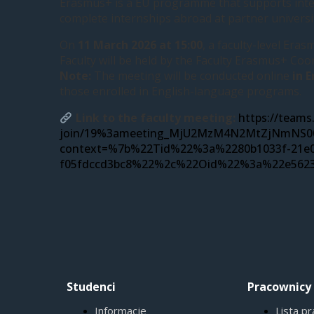
Erasmus+ is a EU programme that supports intern
complete internships abroad at partner universi
On
11 March 2026 at 15:00
, a faculty-level Era
Faculty will be held by the Faculty Erasmus+ Co
Note:
The meeting will be conducted online
in E
those enrolled in English-language programs.
Link to the faculty meeting:
https://teams
join/19%3ameeting_MjU2MzM4N2MtZjNmNS0
context=%7b%22Tid%22%3a%2280b1033f-21e0
f05fdccd3bc8%22%2c%22Oid%22%3a%22e5623
Studenci
Pracownicy
Informacje
Lista p