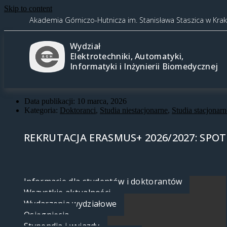
Skip to content
Akademia Górniczo-Hutnicza im. Stanisława Staszica w Kra
Wydział
Elektrotechniki, Automatyki,
Informatyki i Inżynierii Biomedycznej
Data publikacji:
10 marca, 2026
Kategoria:
Doktoranci
,
Studia niestacjonarne
,
Studia stacjonarn
REKRUTACJA ERASMUS+ 2026/2027: SP
Informacje dla studentów i doktorantów
Wszystkie aktualności
Wydarzenia wydziałowe
Osiągnięcia
Stypendia i wyjazdy