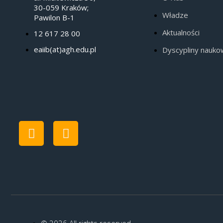
30-059 Kraków;
Władze
Pawilon B-1
Aktualności
12 617 28 00
eaiib(at)agh.edu.pl
Dyscypliny nauk