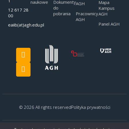
1
naukowe
Dokumenty
Mapa
AGH
do
Kampus
12 617 28
pobrania
Pracownicy
AGH
00
AGH
Panel AGH
eaiib(at)agh.edu.pl
© 2026 All rights reserved
Polityka prywatności