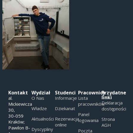
Kontakt
Wydział
Studenci
Pracownicy
Przydatne
linki
al.
O Nas
Informacje
Lista
Deklaracja
Mickiewicza
pracowników
Władze
Dziekanat
dostępności
30,
Panel
30-059
Aktualności
Rezerwacja
Strona
logowania
Kraków;
online
AGH
Pawilon B-
Dyscypliny
Poczta