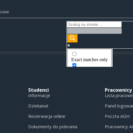
kowie
Exact matches only
Search in title
Search in content
Studenci
Pracownicy
Informacje
Lista pracow
Dziekanat
Panel logowa
Rezerwacja online
Poczta AGH
Dokumenty do pobrania
Pracownicy 