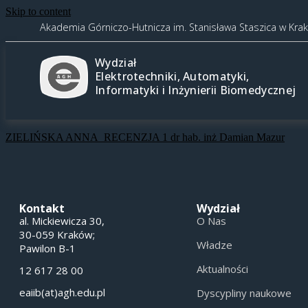
Skip to content
Akademia Górniczo-Hutnicza im. Stanisława Staszica w Kra
Wydział
Elektrotechniki, Automatyki,
Informatyki i Inżynierii Biomedycznej
ZIELIŃSKA ANNA_RECENZJA 1 dr hab. inż Damian Mazur
Kontakt
Wydział
al. Mickiewicza 30,
O Nas
30-059 Kraków;
Władze
Pawilon B-1
Aktualności
12 617 28 00
eaiib(at)agh.edu.pl
Dyscypliny naukowe