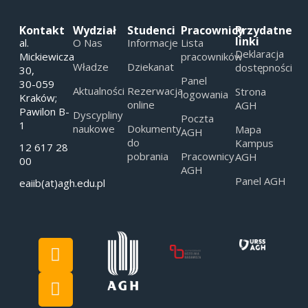
Kontakt
Wydział
Studenci
Pracownicy
Przydatne
linki
al.
O Nas
Informacje
Lista
Deklaracja
Mickiewicza
pracowników
Władze
Dziekanat
dostępności
30,
Panel
30-059
Aktualności
Rezerwacja
Strona
logowania
Kraków;
online
AGH
Pawilon B-
Dyscypliny
Poczta
1
naukowe
Dokumenty
Mapa
AGH
do
Kampus
12 617 28
pobrania
Pracownicy
AGH
00
AGH
Panel AGH
eaiib(at)agh.edu.pl