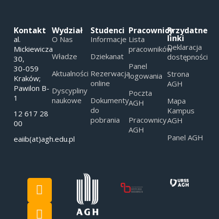
Kontakt
Wydział
Studenci
Pracownicy
Przydatne
linki
al.
O Nas
Informacje
Lista
Deklaracja
Mickiewicza
pracowników
Władze
Dziekanat
dostępności
30,
Panel
30-059
Aktualności
Rezerwacja
Strona
logowania
Kraków;
online
AGH
Pawilon B-
Dyscypliny
Poczta
1
naukowe
Dokumenty
Mapa
AGH
do
Kampus
12 617 28
pobrania
Pracownicy
AGH
00
AGH
Panel AGH
eaiib(at)agh.edu.pl