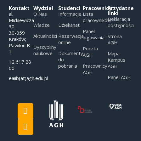
Kontakt
Wydział
Studenci
Pracownicy
Przydatne
linki
al.
O Nas
Informacje
Lista
Deklaracja
Mickiewicza
pracowników
Władze
Dziekanat
dostępności
30,
Panel
30-059
Aktualności
Rezerwacja
Strona
logowania
Kraków;
online
AGH
Pawilon B-
Dyscypliny
Poczta
1
naukowe
Dokumenty
Mapa
AGH
do
Kampus
12 617 28
pobrania
Pracownicy
AGH
00
AGH
Panel AGH
eaiib(at)agh.edu.pl