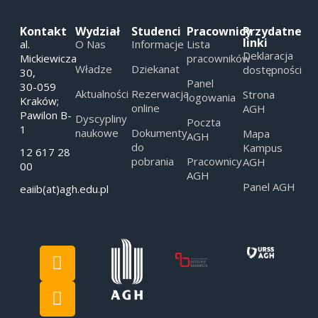
Kontakt
Wydział
Studenci
Pracownicy
Przydatne
linki
al.
O Nas
Informacje
Lista
Deklaracja
Mickiewicza
pracowników
Władze
Dziekanat
dostępności
30,
Panel
30-059
Aktualności
Rezerwacja
Strona
logowania
Kraków;
online
AGH
Pawilon B-
Dyscypliny
Poczta
1
naukowe
Dokumenty
Mapa
AGH
do
Kampus
12 617 28
pobrania
Pracownicy
AGH
00
AGH
Panel AGH
eaiib(at)agh.edu.pl