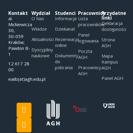
Kontakt
Wydział
Studenci
Pracownicy
Przydatne
linki
al.
O Nas
Informacje
Lista
Deklaracja
Mickiewicza
pracowników
Władze
Dziekanat
dostępności
30,
Panel
30-059
Aktualności
Rezerwacja
Strona
logowania
Kraków;
online
AGH
Pawilon B-
Dyscypliny
Poczta
1
naukowe
Dokumenty
Mapa
AGH
do
Kampus
12 617 28
pobrania
Pracownicy
AGH
00
AGH
Panel AGH
eaiib(at)agh.edu.pl