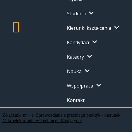
Studenci
Kierunki kształcenia
Kandydaci
Katedry
Nauka
Współpraca
Kontakt
Załącznik_nr_4e_Sprawozdanie z przebiegu praktyk - kierunek
Mikroelektronika w Technice i Medycynie