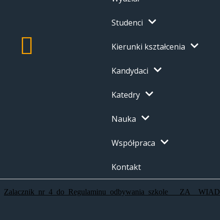
Studenci
Kierunki kształcenia
Kandydaci
Katedry
Nauka
Współpraca
Kontakt
Zalacznik_nr_4_do_Regulaminu_odbywania_szkole___ZA__WI