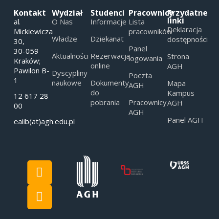
Kontakt
Wydział
Studenci
Pracownicy
Przydatne
linki
al.
O Nas
Informacje
Lista
Deklaracja
Mickiewicza
pracowników
Władze
Dziekanat
dostępności
30,
Panel
30-059
Aktualności
Rezerwacja
Strona
logowania
Kraków;
online
AGH
Pawilon B-
Dyscypliny
Poczta
1
naukowe
Dokumenty
Mapa
AGH
do
Kampus
12 617 28
pobrania
Pracownicy
AGH
00
AGH
Panel AGH
eaiib(at)agh.edu.pl