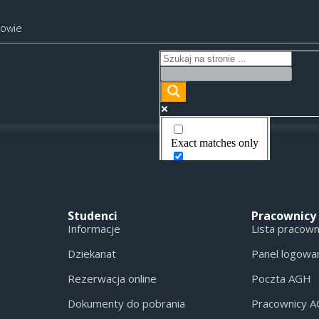
kowie
Exact matches only
Search in title
Search in content
Studenci
Pracownicy
Informacje
Lista pracow
Dziekanat
Panel logowa
Rezerwacja online
Poczta AGH
Dokumenty do pobrania
Pracownicy 