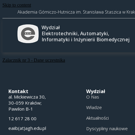
Skip to content
Akademia Górniczo-Hutnicza im. Stanisława Staszica w Kra
Wydział
Elektrotechniki, Automatyki,
Informatyki i Inżynierii Biomedycznej
Zalacznik nr 3 - Dane uczestnika
Kontakt
Wydział
al. Mickiewicza 30,
O Nas
30-059 Kraków;
Władze
Pawilon B-1
Aktualności
12 617 28 00
eaiib(at)agh.edu.pl
Dyscypliny naukowe