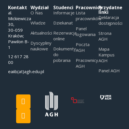
Kontakt
Wydział
Studenci
Pracownicy
Przydatne
linki
al.
O Nas
Informacje
Lista
Deklaracja
Mickiewicza
pracowników
Władze
Dziekanat
dostępności
30,
Panel
30-059
Aktualności
Rezerwacja
Strona
logowania
Kraków;
online
AGH
Pawilon B-
Dyscypliny
Poczta
1
naukowe
Dokumenty
Mapa
AGH
do
Kampus
12 617 28
pobrania
Pracownicy
AGH
00
AGH
Panel AGH
eaiib(at)agh.edu.pl