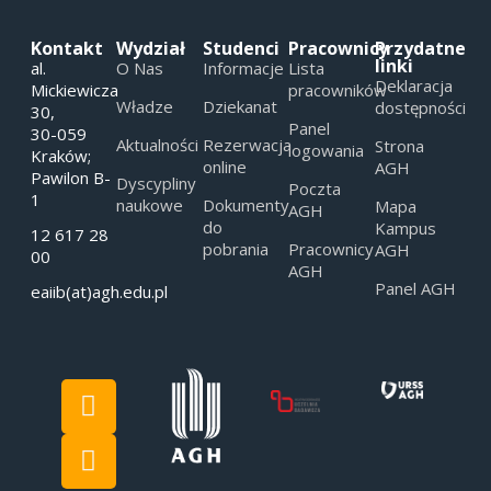
Kontakt
Wydział
Studenci
Pracownicy
Przydatne
linki
al.
O Nas
Informacje
Lista
Deklaracja
Mickiewicza
pracowników
Władze
Dziekanat
dostępności
30,
Panel
30-059
Aktualności
Rezerwacja
Strona
logowania
Kraków;
online
AGH
Pawilon B-
Dyscypliny
Poczta
1
naukowe
Dokumenty
Mapa
AGH
do
Kampus
12 617 28
pobrania
Pracownicy
AGH
00
AGH
Panel AGH
eaiib(at)agh.edu.pl