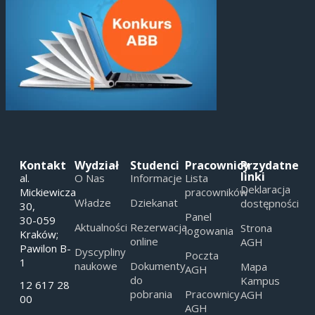
Kontakt
Wydział
Studenci
Pracownicy
Przydatne
linki
al.
O Nas
Informacje
Lista
Deklaracja
Mickiewicza
pracowników
Władze
Dziekanat
dostępności
30,
Panel
30-059
Aktualności
Rezerwacja
Strona
logowania
Kraków;
online
AGH
Pawilon B-
Dyscypliny
Poczta
1
naukowe
Dokumenty
Mapa
AGH
do
Kampus
12 617 28
pobrania
Pracownicy
AGH
00
AGH