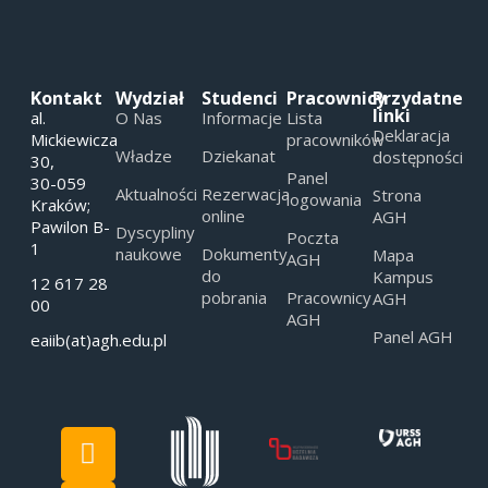
Kontakt
Wydział
Studenci
Pracownicy
Przydatne
linki
al.
O Nas
Informacje
Lista
Deklaracja
Mickiewicza
pracowników
Władze
Dziekanat
dostępności
30,
Panel
30-059
Aktualności
Rezerwacja
Strona
logowania
Kraków;
online
AGH
Pawilon B-
Dyscypliny
Poczta
1
naukowe
Dokumenty
Mapa
AGH
do
Kampus
12 617 28
pobrania
Pracownicy
AGH
00
AGH
Panel AGH
eaiib(at)agh.edu.pl