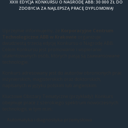
XXIII EDYCJA KONKURSU O NAGRODĘ ABB: 30 000 ZŁ DO
ZDOBYCIA ZA NAJLEPSZĄ PRACĘ DYPLOMOWĄ!
Uprzejmie informujemy, że
Korporacyjne Centrum
Technologiczne ABB w Krakowie
organizuje
dwudziestą trzecią edycję Konkursu o Nagrodę ABB.
Celem Konkursu jest promowanie i wspieranie
utalentowanych osób, których pasją są zaawansowane
technologie.
Konkurs adresowany jest do autorów obronionych prac
inżynierskich, magisterskich oraz doktorskich,
napisanych w języku polskim lub angielskim.
Kluczowe Obszary Tematyczne (przykłady): Konkurs
obejmuje prace z szerokiego spektrum nowoczesnych
technologii, w tym m.in.:
Automatyka i diagnostyka przemysłowa