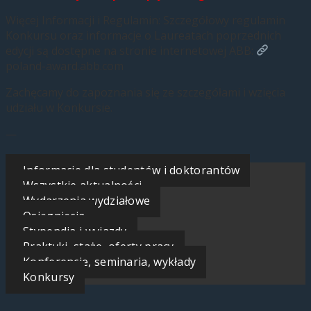
Więcej Informacji i Regulamin: Szczegółowy regulamin
Konkursu oraz informacje o Laureatach poprzednich
edycji są dostępne na stronie internetowej ABB:
poland-award.abb.com
Zachęcamy do zapoznania się ze szczegółami i wzięcia
udziału w Konkursie.
—
Informacje dla studentów i doktorantów
Wszystkie aktualności
Wydarzenia wydziałowe
Osiągnięcia
Stypendia i wyjazdy
Praktyki, staże, oferty pracy
Konferencje, seminaria, wykłady
Konkursy