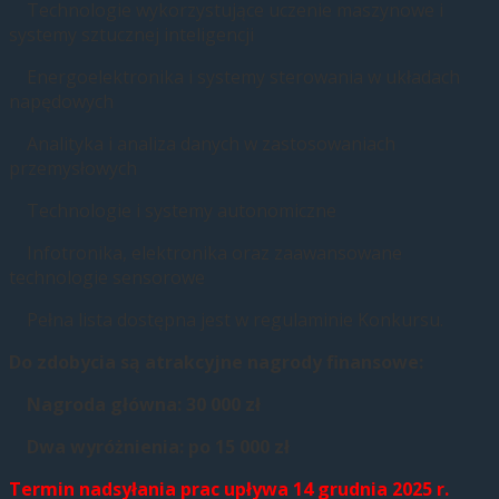
Technologie wykorzystujące uczenie maszynowe i
systemy sztucznej inteligencji
Energoelektronika i systemy sterowania w układach
napędowych
Analityka i analiza danych w zastosowaniach
przemysłowych
Technologie i systemy autonomiczne
Infotronika, elektronika oraz zaawansowane
technologie sensorowe
Pełna lista dostępna jest w regulaminie Konkursu.
Do zdobycia są atrakcyjne nagrody finansowe:
Nagroda główna: 30 000 zł
Dwa wyróżnienia: po 15 000 zł
Termin nadsyłania prac upływa 14 grudnia 2025 r.