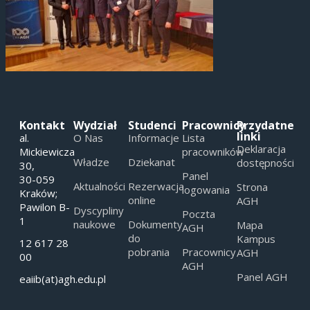
Kontakt
Wydział
Studenci
Pracownicy
Przydatne
linki
al.
O Nas
Informacje
Lista
Deklaracja
Mickiewicza
pracowników
Władze
Dziekanat
dostępności
30,
Panel
30-059
Aktualności
Rezerwacja
Strona
logowania
Kraków;
online
AGH
Pawilon B-
Dyscypliny
Poczta
1
naukowe
Dokumenty
Mapa
AGH
do
Kampus
12 617 28
pobrania
Pracownicy
AGH
00
AGH
Panel AGH
eaiib(at)agh.edu.pl