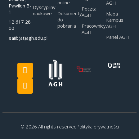
online
AGH
Pawilon B-
Dyscypliny
Poczta
1
naukowe
Dokumenty
Mapa
AGH
do
Kampus
12 617 28
pobrania
Pracownicy
AGH
00
AGH
Panel AGH
eaiib(at)agh.edu.pl
© 2026 All rights reserved
Polityka prywatności