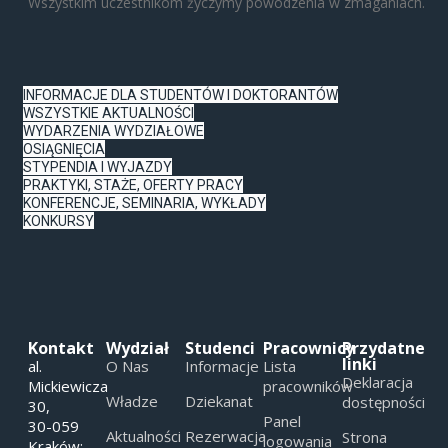
Wszystkim uczestnikom życzymy powodzenia w zmaganiach.
INFORMACJE DLA STUDENTÓW I DOKTORANTÓW
WSZYSTKIE AKTUALNOŚCI
WYDARZENIA WYDZIAŁOWE
OSIĄGNIĘCIA
STYPENDIA I WYJAZDY
PRAKTYKI, STAŻE, OFERTY PRACY
KONFERENCJE, SEMINARIA, WYKŁADY
KONKURSY
Kontakt
Wydział
Studenci
Pracownicy
Przydatne
linki
al.
O Nas
Informacje
Lista
Deklaracja
Mickiewicza
pracowników
Władze
Dziekanat
dostępności
30,
Panel
30-059
Aktualności
Rezerwacja
Strona
logowania
Kraków;