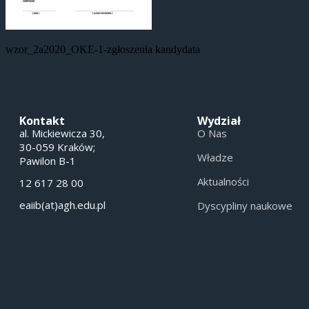
wzor_2a2020_OKE-1-zgłoszenia kandydata
Kontakt
Wydział
al. Mickiewicza 30,
O Nas
30-059 Kraków;
Władze
Pawilon B-1
Aktualności
12 617 28 00
eaiib(at)agh.edu.pl
Dyscypliny naukowe