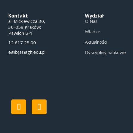
Kontakt
Wydział
al. Mickiewicza 30,
O Nas
30-059 Kraków;
Władze
Pawilon B-1
Aktualności
12 617 28 00
eaiib(at)agh.edu.pl
Dyscypliny naukowe