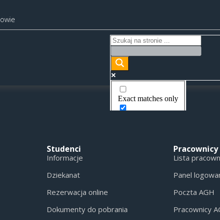
kowie
Exact matches only
Search in title
Search in content
Studenci
Pracownicy
Informacje
Lista pracow
Dziekanat
Panel logowa
Rezerwacja online
Poczta AGH
Dokumenty do pobrania
Pracownicy 