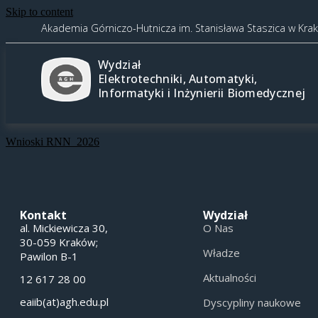
Skip to content
Akademia Górniczo-Hutnicza im. Stanisława Staszica w Kra
Wydział
Elektrotechniki, Automatyki,
Informatyki i Inżynierii Biomedycznej
Wnioski RNN_2026
Kontakt
Wydział
al. Mickiewicza 30,
O Nas
30-059 Kraków;
Władze
Pawilon B-1
Aktualności
12 617 28 00
eaiib(at)agh.edu.pl
Dyscypliny naukowe