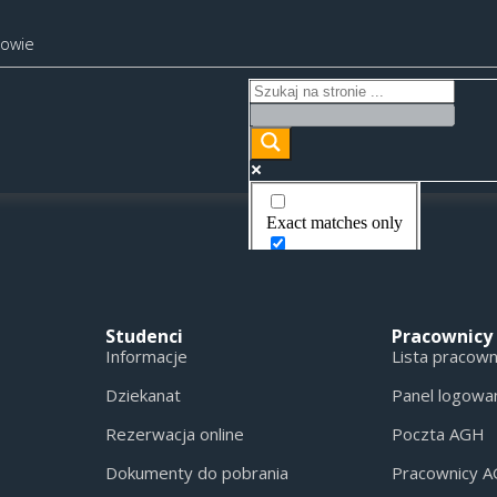
kowie
Exact matches only
Search in title
Search in content
Studenci
Pracownicy
Informacje
Lista pracow
Dziekanat
Panel logowa
Rezerwacja online
Poczta AGH
Dokumenty do pobrania
Pracownicy 