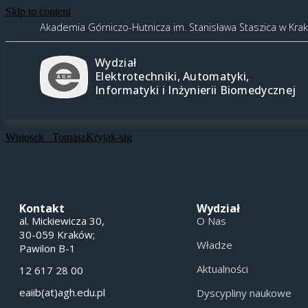
Skip to content
Akademia Górniczo-Hutnicza im. Stanisława Staszica w Kra
Wydział
Elektrotechniki, Automatyki,
Informatyki i Inżynierii Biomedycznej
Wniosek _TomaszKryjak-sig
Kontakt
Wydział
al. Mickiewicza 30,
O Nas
30-059 Kraków;
Władze
Pawilon B-1
Aktualności
12 617 28 00
eaiib(at)agh.edu.pl
Dyscypliny naukowe