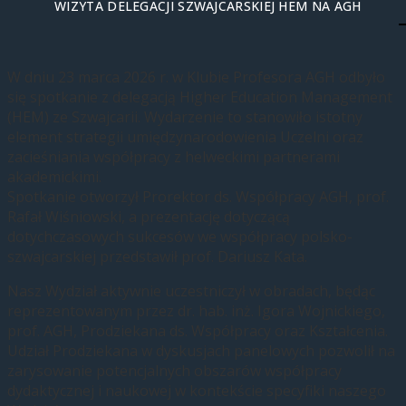
WIZYTA DELEGACJI SZWAJCARSKIEJ HEM NA AGH
W dniu 23 marca 2026 r. w Klubie Profesora AGH odbyło
się spotkanie z delegacją Higher Education Management
(HEM) ze Szwajcarii. Wydarzenie to stanowiło istotny
element strategii umiędzynarodowienia Uczelni oraz
zacieśniania współpracy z helweckimi partnerami
akademickimi.
Spotkanie otworzył Prorektor ds. Współpracy AGH, prof.
Rafał Wiśniowski, a prezentację dotyczącą
dotychczasowych sukcesów we współpracy polsko-
szwajcarskiej przedstawił prof. Dariusz Kata.
Nasz Wydział aktywnie uczestniczył w obradach, będąc
reprezentowanym przez dr. hab. inż. Igora Wojnickiego,
prof. AGH, Prodziekana ds. Współpracy oraz Kształcenia.
Udział Prodziekana w dyskusjach panelowych pozwolił na
zarysowanie potencjalnych obszarów współpracy
dydaktycznej i naukowej w kontekście specyfiki naszego