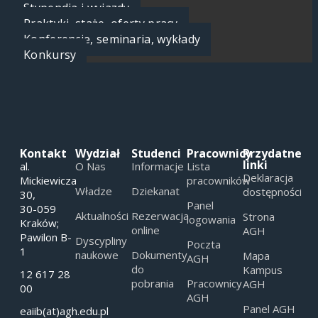
Stypendia i wyjazdy
Praktyki, staże, oferty pracy
Konferencje, seminaria, wykłady
Konkursy
Kontakt
Wydział
Studenci
Pracownicy
Przydatne
linki
al.
O Nas
Informacje
Lista
Deklaracja
Mickiewicza
pracowników
Władze
Dziekanat
dostępności
30,
Panel
30-059
Aktualności
Rezerwacja
Strona
logowania
Kraków;
online
AGH
Pawilon B-
Dyscypliny
Poczta
1
naukowe
Dokumenty
Mapa
AGH
do
Kampus
12 617 28
pobrania
Pracownicy
AGH
00
AGH
Panel AGH
eaiib(at)agh.edu.pl