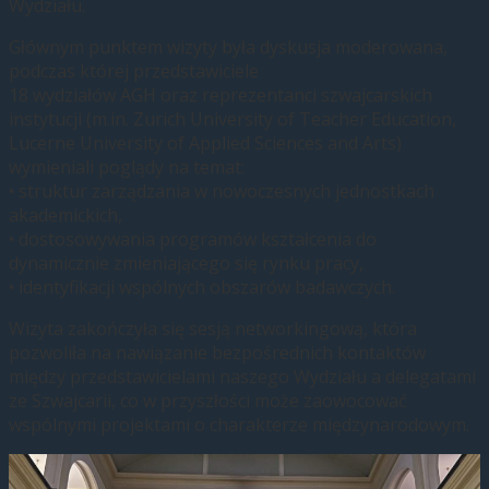
Wydziału.
Głównym punktem wizyty była dyskusja moderowana,
podczas której przedstawiciele
18 wydziałów AGH oraz reprezentanci szwajcarskich
instytucji (m.in. Zurich University of Teacher Education,
Lucerne University of Applied Sciences and Arts)
wymieniali poglądy na temat:
• struktur zarządzania w nowoczesnych jednostkach
akademickich,
• dostosowywania programów kształcenia do
dynamicznie zmieniającego się rynku pracy,
• identyfikacji wspólnych obszarów badawczych.
Wizyta zakończyła się sesją networkingową, która
pozwoliła na nawiązanie bezpośrednich kontaktów
między przedstawicielami naszego Wydziału a delegatami
ze Szwajcarii, co w przyszłości może zaowocować
wspólnymi projektami o charakterze międzynarodowym.