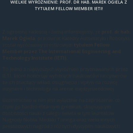
WIELKIE WYRÓŻNIENIE: PROF. DR HAB. MAREK OGIELA Z
TYTUŁEM FELLOW MEMBER IETI!
Z ogromną radością i dumą informujemy, że
prof. dr hab.
Marek Ogiela
, pracownik Katedry Automatyki i Robotyki,
został wyróżniony prestiżowym
tytułem Fellow
Member przez The International Engineering and
Technology Institute (IETI).
To jedno z najwyższych wyróżnień przyznawanych przez
IETI, które honoruje wybitnych naukowców i inżynierów
za ich znaczący wkład, osiągnięcia i wpływ na rozwój
inżynierii i technologii na arenie międzynarodowej.
Uczestnictwo w nim jest wyłącznie na zaproszenie, co
czyni go bardzo elitarnym gremium, skupiającym
osobistości nauki z całego świata w tym laureatów
Nagrody Nobla, Medalu Turinga oraz wielu innych
prestiżowych nagród z różnych dyscyplin naukowych