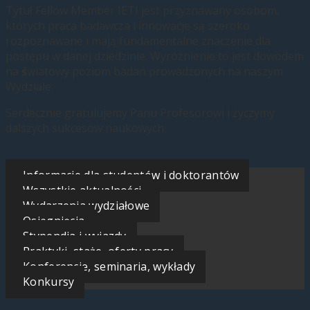
Tytuł Fellow Member IETI jest przyznawany osobom,
których praca badawcza i innowacje są szeroko
rozpoznawane i mają fundamentalne znaczenie dla
postępu w danej dziedzinie. Wyróżnienie to jest dowodem
na
ś
wiatowy poziom badań prowadzonych na naszym
Wydziale.
Serdecznie gratulujemy Panu Profesorowi i życzymy
dalszych sukcesów naukowych.
Informacje dla studentów i doktorantów
Wszystkie aktualności
Wydarzenia wydziałowe
Osiągnięcia
Stypendia i wyjazdy
Praktyki, staże, oferty pracy
Konferencje, seminaria, wykłady
Konkursy