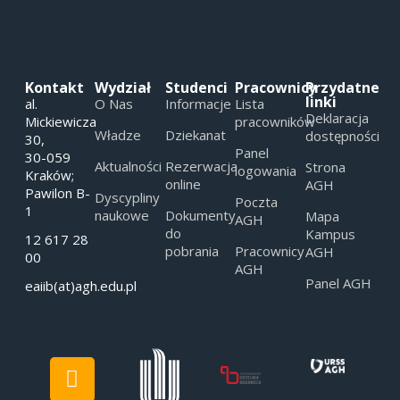
Kontakt
Wydział
Studenci
Pracownicy
Przydatne
linki
al.
O Nas
Informacje
Lista
Deklaracja
Mickiewicza
pracowników
Władze
Dziekanat
dostępności
30,
Panel
30-059
Aktualności
Rezerwacja
Strona
logowania
Kraków;
online
AGH
Pawilon B-
Dyscypliny
Poczta
1
naukowe
Dokumenty
Mapa
AGH
do
Kampus
12 617 28
pobrania
Pracownicy
AGH
00
AGH
Panel AGH
eaiib(at)agh.edu.pl