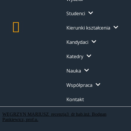
Studenci
Kierunki kształcenia
Kandydaci
Katedry
Nauka
Współpraca
Kontakt
WĘGRZYN MARIUSZ_recenzja3_dr hab.inż. Bodgan
Pankiewicz, prof.u.