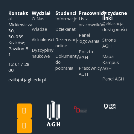
Kontakt
Wydział
Studenci
Pracownicy
Przydatne
linki
al.
O Nas
Informacje
Lista
Deklaracja
Mickiewicza
pracowników
Władze
Dziekanat
dostępności
30,
Panel
30-059
Aktualności
Rezerwacja
Strona
logowania
Kraków;
online
AGH
Pawilon B-
Dyscypliny
Poczta
1
naukowe
Dokumenty
Mapa
AGH
do
Kampus
12 617 28
pobrania
Pracownicy
AGH
00
AGH
Panel AGH
eaiib(at)agh.edu.pl