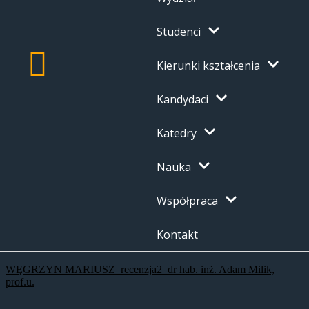
Studenci
Kierunki kształcenia
Kandydaci
Katedry
Nauka
Współpraca
Kontakt
WĘGRZYN MARIUSZ_recenzja2_dr hab. inż. Adam Milik,
prof.u.