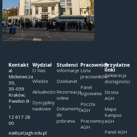
Kontakt
Wydział
Studenci
Pracownicy
Przydatne
linki
al.
O Nas
Informacje
Lista
Deklaracja
Mickiewicza
pracowników
Władze
Dziekanat
dostępności
30,
Panel
30-059
Aktualności
Rezerwacja
Strona
logowania
Kraków;
online
AGH
Pawilon B-
Dyscypliny
Poczta
1
naukowe
Dokumenty
Mapa
AGH
do
Kampus
12 617 28
pobrania
Pracownicy
AGH
00
AGH
Panel AGH
eaiib(at)agh.edu.pl