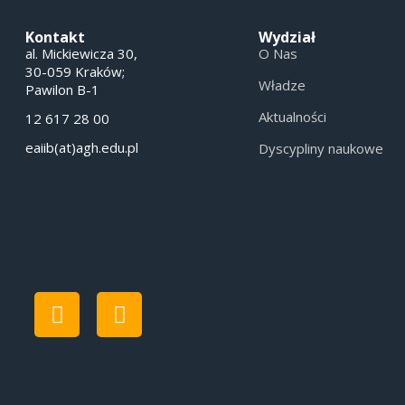
Kontakt
Wydział
al. Mickiewicza 30,
O Nas
30-059 Kraków;
Władze
Pawilon B-1
Aktualności
12 617 28 00
eaiib(at)agh.edu.pl
Dyscypliny naukowe