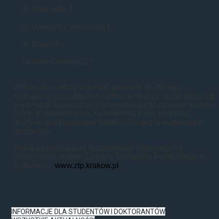
ul. Wielopole 1
ul. Papierni Prądnickich 1
ul. Pawia 5a
Osiedle Centrum D 7
W tym celu należy wypełnić wniosek, do którego
wymagane jest zdjęcie w formacie dowodu osobistego lub
legitymacji studenckiej. Po wyrobieniu fizycznego nośnika
(Karty Krakowskiej lub Krakowskiej Karty Miejskiej)
możliwe jest kupowanie biletów również w automatach
biletowych.
Pełna instrukcja oraz szczegółowe informacje są
dostępne na stronie Zarządu Transportu Publicznego w
Krakowie –
www.ztp.krakow.pl
INFORMACJE DLA STUDENTÓW I DOKTORANTÓW