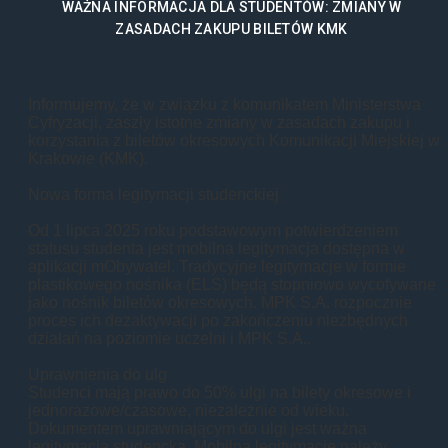
WAŻNA INFORMACJA DLA STUDENTÓW: ZMIANY W
ZASADACH ZAKUPU BILETÓW KMK
Informujemy, że w związku z komunikatem Ministerstwa
Cyfryzacji, zaszły istotne zmiany w zasadach zakupu i
korzystania z biletów okresowych Komunikacji Miejskiej w
Krakowie (KMK).
Nowa forma legitymacji studenckiej
Od 1 lipca 2025 roku podstawowym potwierdzeniem
statusu studenta jest mobilna legitymacja dostępna w
aplikacji mObywatel. Tradycyjne legitymacje w formie
plastikowego nośnika (ELS) będą stopniowo wycofywane
jako nośnik biletów okresowych. MPK S.A. rozpocznie
proces ich dezaktywacji po zakończeniu niezbędnych
działań na poziomie uczelni i MPK S.A..
Uprawnienia do ulg
Studenci mają prawo do 50% ulgi na bilety okresowe i
jednorazowe/czasowe, niezależnie od wieku.
Dokumentem uprawniającym do ulgi jest ważna
legitymacja studencka. Mobilną legitymację należy