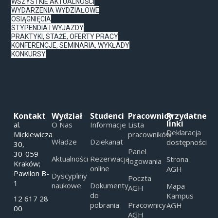
WSZYSTKIE AKTUALNOŚCI
WYDARZENIA WYDZIAŁOWE
OSIĄGNIĘCIA
STYPENDIA I WYJAZDY
PRAKTYKI, STAŻE, OFERTY PRACY
KONFERENCJE, SEMINARIA, WYKŁADY
KONKURSY
Kontakt
Wydział
Studenci
Pracownicy
Przydatne
linki
al.
O Nas
Informacje
Lista
Deklaracja
Mickiewicza
pracowników
Władze
Dziekanat
dostępności
30,
Panel
30-059
Aktualności
Rezerwacja
Strona
logowania
Kraków;
online
AGH
Pawilon B-
Dyscypliny
Poczta
1
naukowe
Dokumenty
Mapa
AGH
do
Kampus
12 617 28
pobrania
Pracownicy
AGH
00
AGH