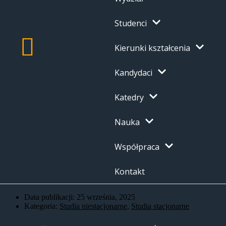
Studenci
Kierunki kształcenia
Kandydaci
Katedry
Nauka
Współpraca
Kontakt
Data publikacji:
25 września, 2025
Kategoria:
Studia niestacjonarne
,
Studia stacjonarne