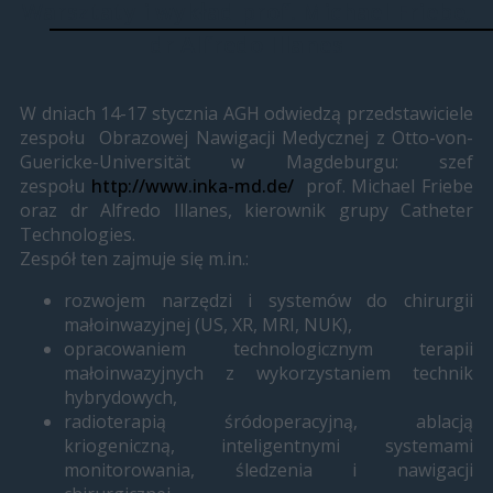
Warsztaty i wykład prof. Michael Friebe,
dr Alfredo Illanes
W dniach 14-17 stycznia AGH odwiedzą przedstawiciele
zespołu Obrazowej Nawigacji Medycznej z Otto-von-
Guericke-Universität w Magdeburgu: szef
zespołu
http://www.inka-md.de/
prof. Michael Friebe
oraz dr Alfredo Illanes, kierownik grupy Catheter
Technologies.
Zespół ten zajmuje się m.in.:
rozwojem narzędzi i systemów do chirurgii
małoinwazyjnej (US, XR, MRI, NUK),
opracowaniem technologicznym terapii
małoinwazyjnych z wykorzystaniem technik
hybrydowych,
radioterapią śródoperacyjną, ablacją
kriogeniczną, inteligentnymi systemami
monitorowania, śledzenia i nawigacji