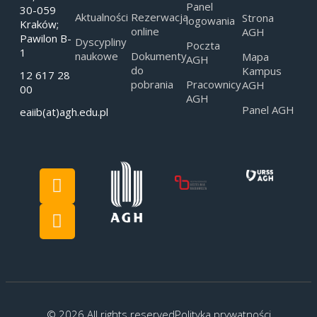
Panel
30-059
Aktualności
Rezerwacja
Strona
logowania
Kraków;
online
AGH
Pawilon B-
Dyscypliny
Poczta
1
naukowe
Dokumenty
Mapa
AGH
do
Kampus
12 617 28
pobrania
Pracownicy
AGH
00
AGH
Panel AGH
eaiib(at)agh.edu.pl
© 2026 All rights reserved
Polityka prywatności