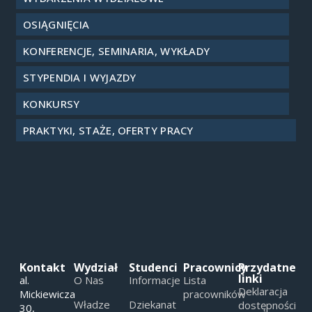
OSIĄGNIĘCIA
KONFERENCJE, SEMINARIA, WYKŁADY
STYPENDIA I WYJAZDY
KONKURSY
PRAKTYKI, STAŻE, OFERTY PRACY
Kontakt
Wydział
Studenci
Pracownicy
Przydatne
linki
al.
O Nas
Informacje
Lista
Deklaracja
Mickiewicza
pracowników
Władze
Dziekanat
dostępności
30,