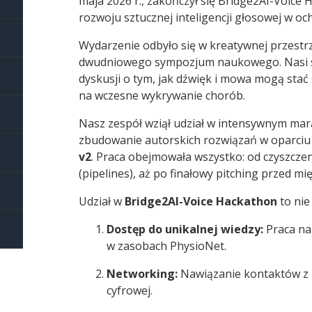
maja 2026 r., zakończył się Bridge2AI-Voice
rozwoju sztucznej inteligencji głosowej w oc
Wydarzenie odbyło się w kreatywnej przestr
dwudniowego sympozjum naukowego. Nasi st
dyskusji o tym, jak dźwięk i mowa mogą stać
na wczesne wykrywanie chorób.
Nasz zespół wziął udział w intensywnym ma
zbudowanie autorskich rozwiązań w oparciu
v2
. Praca obejmowała wszystko: od czyszcz
(pipelines), aż po finałowy pitching przed m
Udział w
Bridge2AI-Voice Hackathon
to nie
Dostęp do unikalnej wiedzy:
Praca na
w zasobach PhysioNet.
Networking:
Nawiązanie kontaktów z l
cyfrowej.