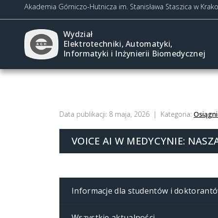
Akademia Górniczo-Hutnicza im. Stanisława Staszica w Krak
Wydział
Elektrotechniki, Automatyki,
Informatyki i Inżynierii Biomedycznej
Data publikacji:
8 maja, 2026
Kategoria:
Osiągni
VOICE AI W MEDYCYNIE: NAS
Informacje dla studentów i doktorant
Wszystkie aktualności