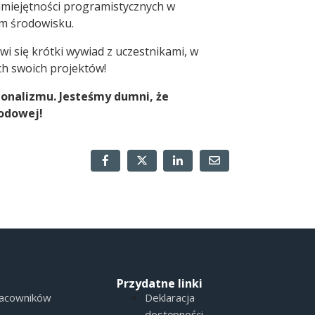
miejętności programistycznych w
m środowisku.
i się krótki wywiad z uczestnikami, w
h swoich projektów!
jonalizmu. Jesteśmy dumni, że
rodowej!
Przydatne linki
racowników
Deklaracja
dostępności