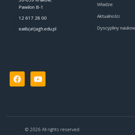
Władze
Pawilon B-1
Aktualności
12 617 28 00
Dyscypliny nauko
eaiib(at)agh.edu.pl
© 2026 All rights reserved