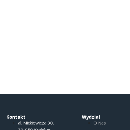
Kontakt
Wydział
al. Mickiewicza 30,
O Nas
30-059 Kraków;