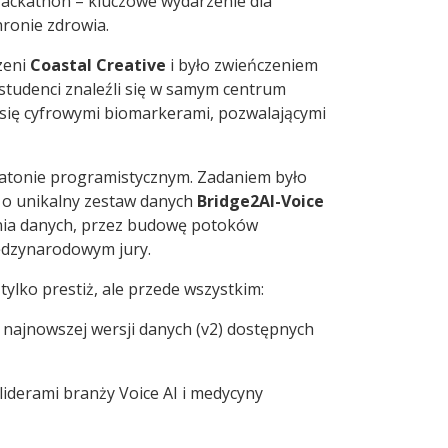
 Hackathon – kluczowe wydarzenie dla
hronie zdrowia.
zeni
Coastal Creative
i było zwieńczeniem
udenci znaleźli się w samym centrum
 się cyfrowymi biomarkerami, pozwalającymi
ratonie programistycznym. Zadaniem było
 o unikalny zestaw danych
Bridge2AI-Voice
enia danych, przez budowę potoków
iędzynarodowym jury.
 tylko prestiż, ale przede wszystkim:
 najnowszej wersji danych (v2) dostępnych
iderami branży Voice AI i medycyny