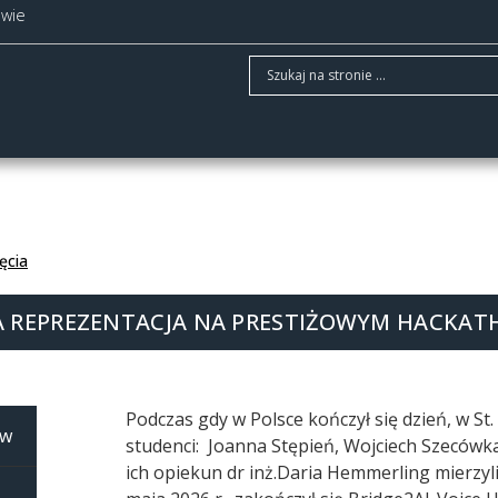
owie
ęcia
ZA REPREZENTACJA NA PRESTIŻOWYM HACKAT
Podczas gdy w Polsce kończył się dzień, w St
ów
studenci:
Joanna Stępień, Wojciech Szecówka
ich opiekun dr inż.Daria Hemmerling
mierzyli