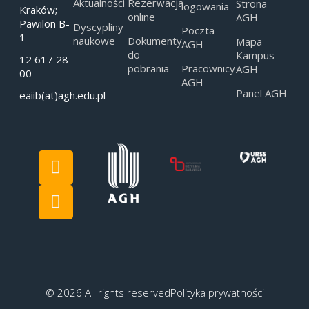
Aktualności
Rezerwacja
Strona
logowania
Kraków;
online
AGH
Pawilon B-
Dyscypliny
Poczta
1
naukowe
Dokumenty
Mapa
AGH
do
Kampus
12 617 28
pobrania
Pracownicy
AGH
00
AGH
Panel AGH
eaiib(at)agh.edu.pl
© 2026 All rights reserved
Polityka prywatności