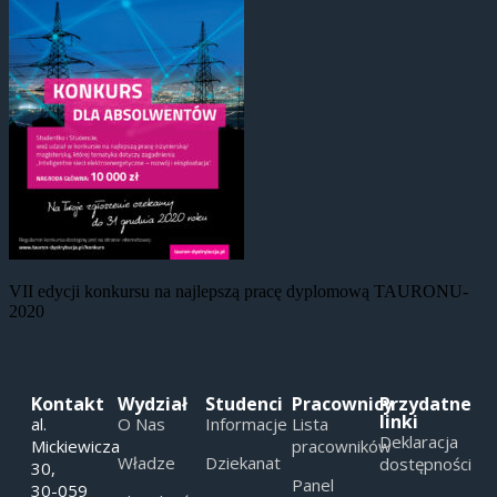
VII edycji konkursu na najlepszą pracę dyplomową TAURONU-
2020
Kontakt
Wydział
Studenci
Pracownicy
Przydatne
linki
al.
O Nas
Informacje
Lista
Deklaracja
Mickiewicza
pracowników
Władze
Dziekanat
dostępności
30,
Panel
30-059