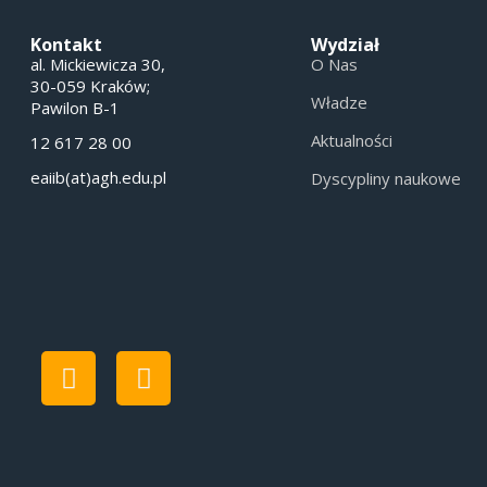
Kontakt
Wydział
al. Mickiewicza 30,
O Nas
30-059 Kraków;
Władze
Pawilon B-1
Aktualności
12 617 28 00
eaiib(at)agh.edu.pl
Dyscypliny naukowe