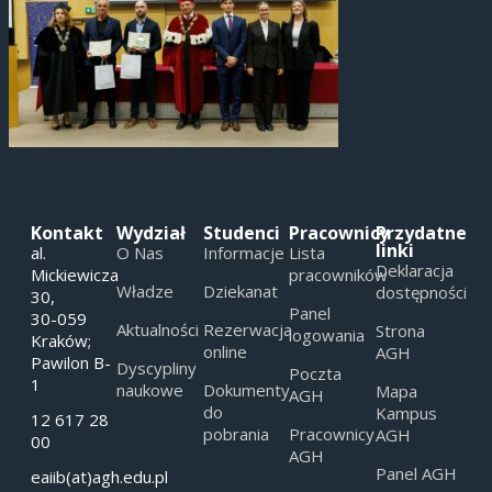
Kontakt
Wydział
Studenci
Pracownicy
Przydatne
linki
al.
O Nas
Informacje
Lista
Deklaracja
Mickiewicza
pracowników
Władze
Dziekanat
dostępności
30,
Panel
30-059
Aktualności
Rezerwacja
Strona
logowania
Kraków;
online
AGH
Pawilon B-
Dyscypliny
Poczta
1
naukowe
Dokumenty
Mapa
AGH
do
Kampus
12 617 28
pobrania
Pracownicy
AGH
00
AGH
Panel AGH
eaiib(at)agh.edu.pl