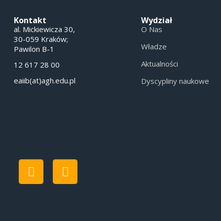
Kontakt
Wydział
al. Mickiewicza 30,
O Nas
30-059 Kraków;
Władze
Pawilon B-1
Aktualności
12 617 28 00
eaiib(at)agh.edu.pl
Dyscypliny naukowe